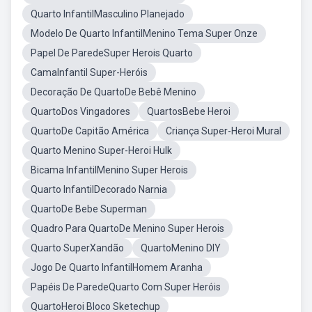
Quarto InfantilMasculino Planejado
Modelo De Quarto InfantilMenino Tema Super Onze
Papel De ParedeSuper Herois Quarto
CamaInfantil Super-Heróis
Decoração De QuartoDe Bebê Menino
QuartoDos Vingadores
QuartosBebe Heroi
QuartoDe Capitão América
Criança Super-Heroi Mural
Quarto Menino Super-Heroi Hulk
Bicama InfantilMenino Super Herois
Quarto InfantilDecorado Narnia
QuartoDe Bebe Superman
Quadro Para QuartoDe Menino Super Herois
Quarto SuperXandão
QuartoMenino DIY
Jogo De Quarto InfantilHomem Aranha
Papéis De ParedeQuarto Com Super Heróis
QuartoHeroi Bloco Sketechup