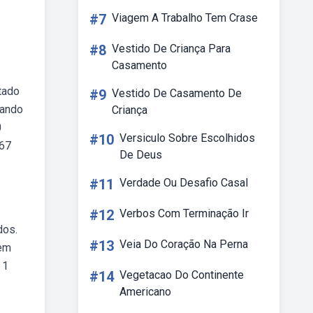
#7
Viagem A Trabalho Tem Crase
#8
Vestido De Criança Para
Casamento
tado
#9
Vestido De Casamento De
uando
Criança
0
#10
Versiculo Sobre Escolhidos
667
De Deus
#11
Verdade Ou Desafio Casal
#12
Verbos Com Terminação Ir
dos.
#13
Veia Do Coração Na Perna
 em
 1
#14
Vegetacao Do Continente
Americano