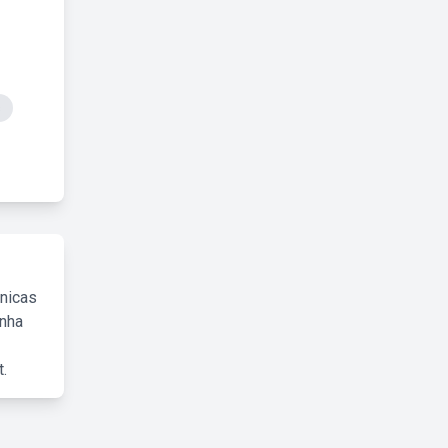
s
cnicas
inha
.