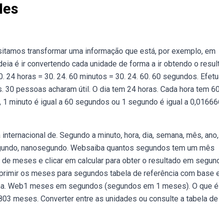
Mes
itamos transformar uma informação que está, por exemplo, em
eia é ir convertendo cada unidade de forma a ir obtendo o resul
. 24 horas = 30. 24. 60 minutos = 30. 24. 60. 60 segundos. Efet
 30 pessoas acharam útil. O dia tem 24 horas. Cada hora tem 6
1 minuto é igual a 60 segundos ou 1 segundo é igual a 0,0166
nternacional de. Segundo a minuto, hora, dia, semana, mês, ano,
osegundo, nanosegundo. Websaiba quantos segundos tem um mês
o de meses e clicar em calcular para obter o resultado em segun
primir os meses para segundos tabela de referência com base
uma. Web1 meses em segundos (segundos em 1 meses). O que é
 meses. Converter entre as unidades ou consulte a tabela de