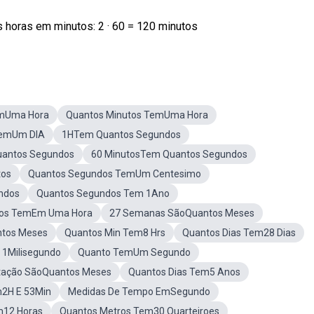
s horas em minutos: 2 · 60 = 120 minutos
emUma Hora
Quantos Minutos TemUma Hora
TemUm DIA
1HTem Quantos Segundos
uantos Segundos
60 MinutosTem Quantos Segundos
tos
Quantos Segundos TemUm Centesimo
ndos
Quantos Segundos Tem 1Ano
dos TemEm Uma Hora
27 Semanas SãoQuantos Meses
tos Meses
Quantos Min Tem8 Hrs
Quantos Dias Tem28 Dias
1Milisegundo
Quanto TemUm Segundo
tação SãoQuantos Meses
Quantos Dias Tem5 Anos
2H E 53Min
Medidas De Tempo EmSegundo
m12 Horas
Quantos Metros Tem30 Quarteiroes