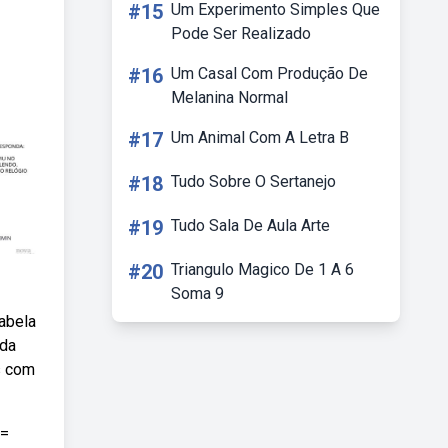
#15
Um Experimento Simples Que
Pode Ser Realizado
#16
Um Casal Com Produção De
Melanina Normal
#17
Um Animal Com A Letra B
#18
Tudo Sobre O Sertanejo
#19
Tudo Sala De Aula Arte
#20
Triangulo Magico De 1 A 6
Soma 9
abela
 da
s com
 =