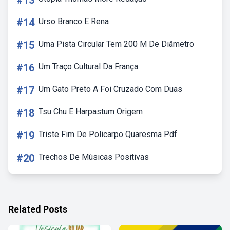
#13
#14
Urso Branco E Rena
#15
Uma Pista Circular Tem 200 M De Diâmetro
#16
Um Traço Cultural Da França
#17
Um Gato Preto A Foi Cruzado Com Duas
#18
Tsu Chu E Harpastum Origem
#19
Triste Fim De Policarpo Quaresma Pdf
#20
Trechos De Músicas Positivas
Related Posts