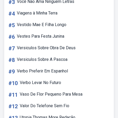
#3
Você Não Ama Ninguém Letras
#4
Viagens à Minha Terra
#5
Vestido Mae E Filha Longo
#6
Vestes Para Festa Junina
#7
Versiculos Sobre Obra De Deus
#8
Versiculos Sobre A Pascoa
#9
Verbo Preferir Em Espanhol
#10
Verbo Levar No Futuro
#11
Vaso De Flor Pequeno Para Mesa
#12
Valor Do Telefone Sem Fio
Utopia Thomas More Redação