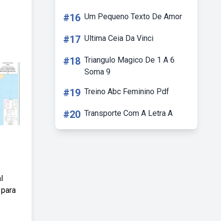
#16
Um Pequeno Texto De Amor
#17
Ultima Ceia Da Vinci
#18
Triangulo Magico De 1 A 6
Soma 9
#19
Treino Abc Feminino Pdf
#20
Transporte Com A Letra A
o
l
 para