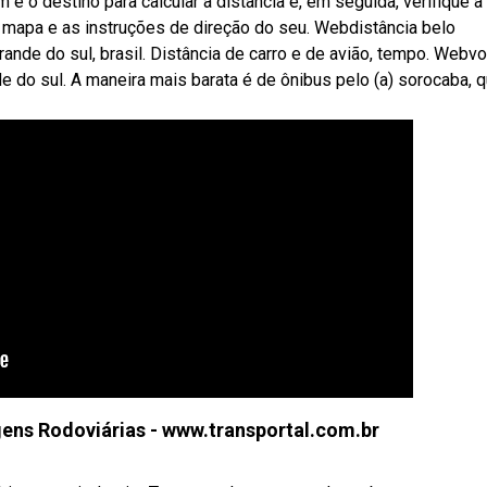
e o destino para calcular a distância e, em seguida, verifique a
 o mapa e as instruções de direção do seu. Webdistância belo
rande do sul, brasil. Distância de carro e de avião, tempo. Webv
de do sul. A maneira mais barata é de ônibus pelo (a) sorocaba, 
gens Rodoviárias - www.transportal.com.br