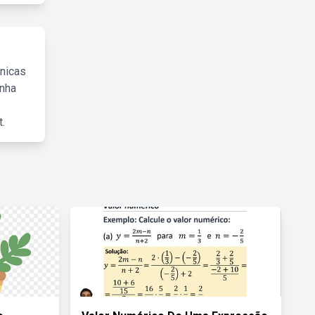
cnicas
inha
.