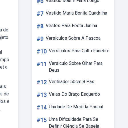
#6
Vestido Mae E Filha Longo
#7
Vestido Maria Bonita Quadrilha
#8
Vestes Para Festa Junina
ra de
ajeto
#9
Versiculos Sobre A Pascoa
#10
Versículos Para Culto Funebre
ul
tempo
#11
Versiculo Sobre Olhar Para
et a
Deus
#12
Ventilador 50cm 8 Pas
pais
es de
#13
Veias Do Braço Esquerdo
ios e
#14
Unidade De Medida Pascal
.
#15
Uma Dificuldade Para Se
Definir Ciência Se Baseia