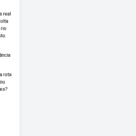
a real
olta
rio
to.
ância
a rota
 ou
ões?