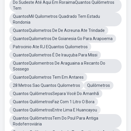
Do Sudeste Até Aqui Em RoraimaQuantos Quilômetros
Tem
QuantosMil Quilometros Quadrado Tem Estadu
Rondonia
QuantosQuilometros De De Acreuna Ate Trindade
QuantosQuilometros De Goianesia Go Para Arapoema
Patrocinio Ate RJ EQuantos Quilometros
QuantosQuilometros É De Irauçuba Para Missi
QuantosQuilomentros De Araguaina a Recanto Do
Sossego
QuantosQuilometros Tem Em Antares
28 Metros Sao Quantos Quilometros
Quilômetros
Quantos QuilômetrosSepara Você Do Amanhã
Quantos QuilômetrosFaz Com 1 Litro O Bora
Quantos QuilômetrosEntre Lima E Huancayou
Quantos QuilômetrosTem Do Psul Para Antiga
Rodoferroviária