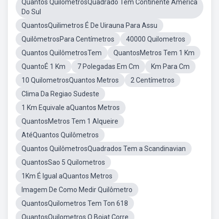
Quantos QuilômetrosQuadrado Tem Continente America
Do Sul
QuantosQuilimetros É De Uirauna Para Assu
QuilômetrosPara Centímetros
40000 Quilometros
Quantos QuilômetrosTem
QuantosMetros Tem 1 Km
QuantoÉ 1 Km
7 Polegadas Em Cm
Km Para Cm
10 QuilometrosQuantos Metros
2 Centímetros
Clima Da Regiao Sudeste
1 Km Equivale aQuantos Metros
QuantosMetros Tem 1 Alqueire
AtéQuantos Quilômetros
Quantos QuilômetrosQuadrados Tem a Scandinavian
QuantosSao 5 Quilometros
1Km É Igual aQuantos Metros
Imagem De Como Medir Quilômetro
QuantosQuilometros Tem Ton 618
QuantosQuilometros O Boiat Corre