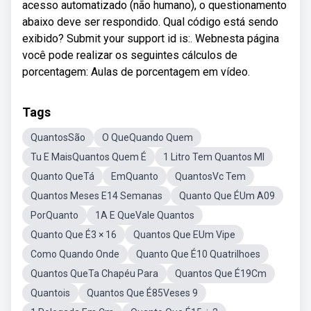
acesso automatizado (não humano), o questionamento
abaixo deve ser respondido. Qual código está sendo
exibido? Submit your support id is:. Webnesta página
você pode realizar os seguintes cálculos de
porcentagem: Aulas de porcentagem em vídeo.
Tags
QuantosSão
O QueQuando Quem
Tu E MaisQuantos Quem É
1 Litro Tem Quantos Ml
Quanto QueTá
EmQuanto
QuantosVc Tem
Quantos Meses E14 Semanas
Quanto Que ÉUm A09
PorQuanto
1A E QueVale Quantos
Quanto Que É3 × 16
Quantos Que EUm Vipe
Como Quando Onde
Quanto Que É10 Quatrilhoes
Quantos QueTa Chapéu Para
Quantos Que É19Cm
Quantois
Quantos Que É85Veses 9