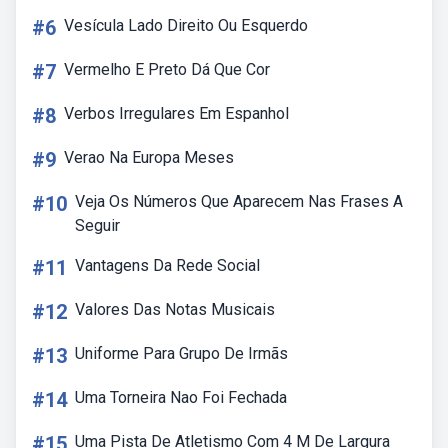
#6
Vesícula Lado Direito Ou Esquerdo
#7
Vermelho E Preto Dá Que Cor
#8
Verbos Irregulares Em Espanhol
#9
Verao Na Europa Meses
#10
Veja Os Números Que Aparecem Nas Frases A
Seguir
#11
Vantagens Da Rede Social
#12
Valores Das Notas Musicais
#13
Uniforme Para Grupo De Irmãs
#14
Uma Torneira Nao Foi Fechada
#15
Uma Pista De Atletismo Com 4 M De Largura