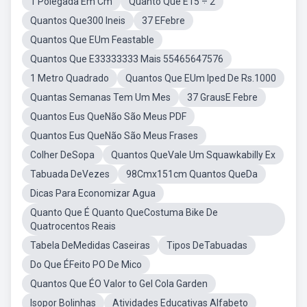
1 Polegada Em Cm
Quanto Que É15 ÷ 2
Quantos Que300 Ineis
37 EFebre
Quantos Que EUm Feastable
Quantos Que E33333333 Mais 55465647576
1 Metro Quadrado
Quantos Que EUm Iped De Rs.1000
Quantas Semanas Tem Um Mes
37 GrausE Febre
Quantos Eus QueNão São Meus PDF
Quantos Eus QueNão São Meus Frases
Colher DeSopa
Quantos QueVale Um Squawkabilly Ex
Tabuada DeVezes
98Cmx151cm Quantos QueDa
Dicas Para Economizar Agua
Quanto Que É Quanto QueCostuma Bike De
Quatrocentos Reais
Tabela DeMedidas Caseiras
Tipos DeTabuadas
Do Que ÉFeito PO De Mico
Quantos Que ÉO Valor to Gel Cola Garden
Isopor Bolinhas
Atividades Educativas Alfabeto