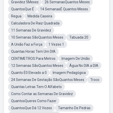
Gravidez 5Meses
26 SemanasQuantos Meses
QuantosQue É
14 SemanasÉ Quantos Meses
Regua
Medida Caseira
Calculadora De Raiz Quadrada
11 Semanas De Gravidez
10 Semanas SãoQuantos Meses
Tabuada 20
A União Faz a Força
1 Vezes 1
Quantas Horas Tem Um DIA
CENTIMETROS Para Metros
Imagem De União
12 Semanas SãoQuantos Meses
Água No DIA a DIA
Quanto É0 Elevado a 0
Imagem Pedagógica
24 Semanas De Gestação SãoQuantos Meses
Troco
Quantas Letras Tem O Alfabeto
Como Contar as Semanas De Gravidez
QuantosQueres Como Fazer
QuantosQue Dá 12 Vezes
Tamanho De Pedras