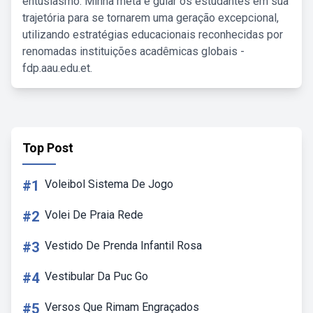
entusiasmo. Minha meta é guiar os estudantes em sua
trajetória para se tornarem uma geração excepcional,
utilizando estratégias educacionais reconhecidas por
renomadas instituições acadêmicas globais -
fdp.aau.edu.et.
Top Post
#1
Voleibol Sistema De Jogo
#2
Volei De Praia Rede
#3
Vestido De Prenda Infantil Rosa
#4
Vestibular Da Puc Go
#5
Versos Que Rimam Engraçados