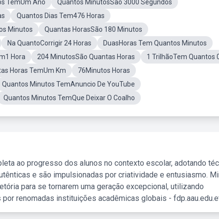
os TemUm Ano
Quantos MinutosSão 3000 Segundos
as
Quantos Dias Tem476 Horas
os Minutos
Quantas HorasSão 180 Minutos
Na QuantoCorrigir 24 Horas
DuasHoras Tem Quantos Minutos
em1 Hora
204 MinutosSão Quantas Horas
1 TrilhãoTem Quantos 
tas Horas TemUm Km
76Minutos Horas
Quantos Minutos TemAnuncio De YouTube
Quantos Minutos TemQue Deixar O Coalho
leta ao progresso dos alunos no contexto escolar, adotando té
tênticas e são impulsionadas por criatividade e entusiasmo. M
etória para se tornarem uma geração excepcional, utilizando
 por renomadas instituições acadêmicas globais - fdp.aau.edu.et