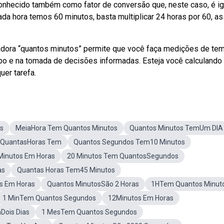
, conhecido também como fator de conversão que, neste caso, é ig
a hora temos 60 minutos, basta multiplicar 24 horas por 60, a
ladora “quantos minutos” permite que você faça medições de te
po e na tomada de decisões informadas. Esteja você calculando
uer tarefa.
s
MeiaHora Tem Quantos Minutos
Quantos Minutos TemUm DIA
QuantasHoras Tem
Quantos Segundos Tem10 Minutos
inutos Em Horas
20 Minutos Tem QuantosSegundos
as
Quantas Horas Tem45 Minutos
s Em Horas
Quantos MinutosSão 2 Horas
1HTem Quantos Minut
1 MinTem Quantos Segundos
12Minutos Em Horas
Dois Dias
1 MesTem Quantos Segundos