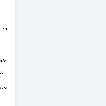
os em
irão
00
ões em