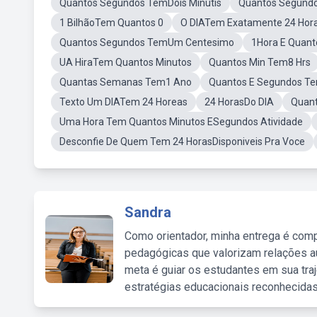
Quantos Segundos TemDois Minutis
Quantos Segund
1 BilhãoTem Quantos 0
O DIATem Exatamente 24 Hor
Quantos Segundos TemUm Centesimo
1Hora E Quant
UA HiraTem Quantos Minutos
Quantos Min Tem8 Hrs
Quantas Semanas Tem1 Ano
Quantos E Segundos T
Texto Um DIATem 24 Horeas
24 HorasDo DIA
Quan
Uma Hora Tem Quantos Minutos ESegundos Atividade
Desconfie De Quem Tem 24 HorasDisponiveis Pra Voce
Sandra
Como orientador, minha entrega é comp
pedagógicas que valorizam relações au
meta é guiar os estudantes em sua traj
estratégias educacionais reconhecidas