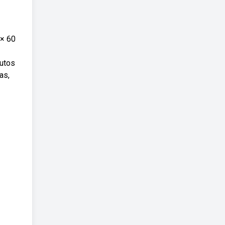
 × 60
nutos
as,