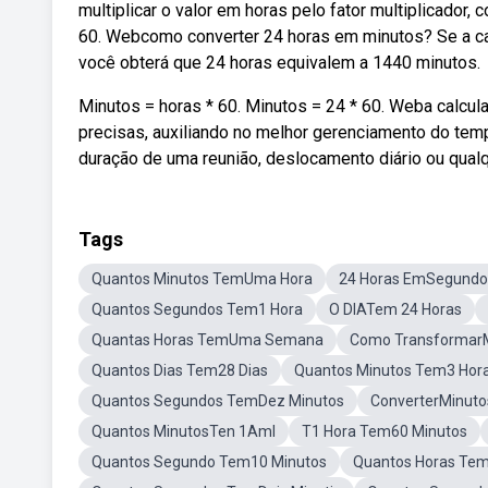
multiplicar o valor em horas pelo fator multiplicador
60. Webcomo converter 24 horas em minutos? Se a cad
você obterá que 24 horas equivalem a 1440 minutos.
Minutos = horas * 60. Minutos = 24 * 60. Weba calcu
precisas, auxiliando no melhor gerenciamento do tem
duração de uma reunião, deslocamento diário ou qualq
Tags
Quantos Minutos TemUma Hora
24 Horas EmSegundo
Quantos Segundos Tem1 Hora
O DIATem 24 Horas
Quantas Horas TemUma Semana
Como TransformarM
Quantos Dias Tem28 Dias
Quantos Minutos Tem3 Hor
Quantos Segundos TemDez Minutos
ConverterMinuto
Quantos MinutosTen 1Aml
T1 Hora Tem60 Minutos
Quantos Segundo Tem10 Minutos
Quantos Horas Tem