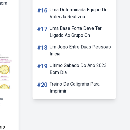
hora
#16
Uma Determinada Equipe De
Vôlei Já Realizou
#17
Uma Base Forte Deve Ter
Ligado Ao Grupo Oh
#18
Um Jogo Entre Duas Pessoas
Inicia
#19
Ultimo Sabado Do Ano 2023
Bom Dia
#20
Treino De Caligrafia Para
Imprimir
po
l
.
ais