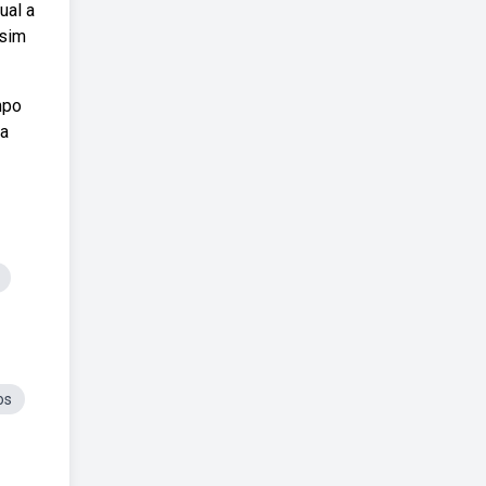
ual a
ssim
mpo
 a
os