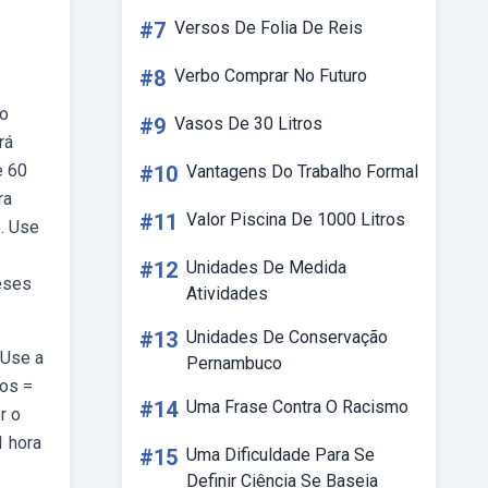
#7
Versos De Folia De Reis
#8
Verbo Comprar No Futuro
mo
#9
Vasos De 30 Litros
rá
e 60
#10
Vantagens Do Trabalho Formal
ra
#11
Valor Piscina De 1000 Litros
). Use
#12
Unidades De Medida
eses
Atividades
#13
Unidades De Conservação
 Use a
Pernambuco
tos =
#14
Uma Frase Contra O Racismo
r o
1 hora
#15
Uma Dificuldade Para Se
Definir Ciência Se Baseia