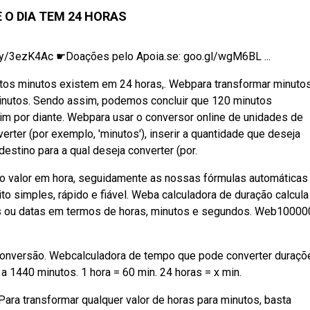
 O DIA TEM 24 HORAS
ly/3ezK4Ac ☛Doações pelo Apoia.se: goo.gl/wgM6BL ...
antos minutos existem em 24 horas,. Webpara transformar minut
minutos. Sendo assim, podemos concluir que 120 minutos
im por diante. Webpara usar o conversor online de unidades de
erter (por exemplo, 'minutos'), inserir a quantidade que deseja
destino para a qual deseja converter (por.
o valor em hora, seguidamente as nossas fórmulas automáticas 
o simples, rápido e fiável. Weba calculadora de duração calcula
as ou datas em termos de horas, minutos e segundos. Web10000
e conversão. Webcalculadora de tempo que pode converter duraç
 1440 minutos. 1 hora = 60 min. 24 horas = x min.
ara transformar qualquer valor de horas para minutos, basta