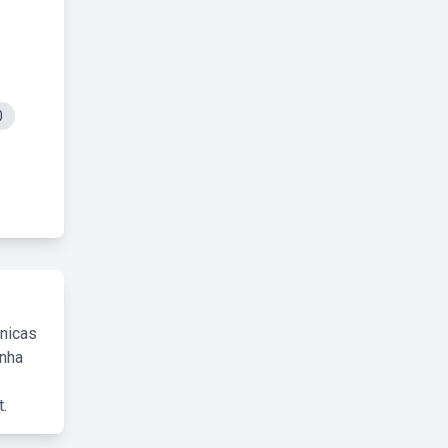
0
cnicas
inha
.