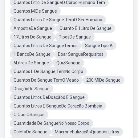
Quantos Litro De SangueO Corpo Humano Tem
Quantos MlDe Sangue
Quantos Litros De Sangue TemO Ser Humano
AmostraDe Sangue
Quanto É 1Litro De Sangue
17Litros De Sangue
TiposDe Sangue
Quantos Litros De SangueTemos
SangueTipo A
1 BancoDe Sangue
Doar SangueRequisitos
6Litros De Sangue
QuizSangue
Quantos L De Sangue TemNo Corpo
Quantos De Sangue TemO Veado
200 MlDe Sangue
DoaçãoDe Sangue
Quantos Litros DeDoaçãod E Sangue
Quantos Litros E SangueDo Coração Bombeia
O Que OSangue
Quantidade De SangueNo Nosso Corpo
ColetaDe Sangue
MacronebulizaçãoQuantos Litros