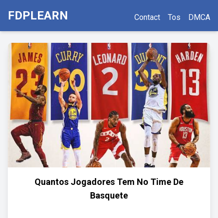
FDPLEARN
Contact
Tos
DMCA
Quantos Jogadores Tem No Time De
Basquete