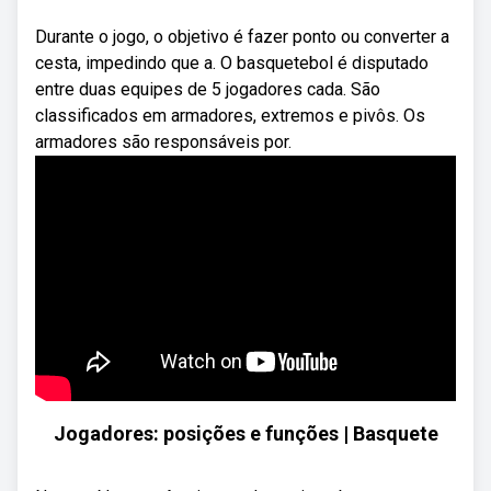
Durante o jogo, o objetivo é fazer ponto ou converter a
cesta, impedindo que a. O basquetebol é disputado
entre duas equipes de 5 jogadores cada. São
classificados em armadores, extremos e pivôs. Os
armadores são responsáveis por.
Jogadores: posições e funções | Basquete