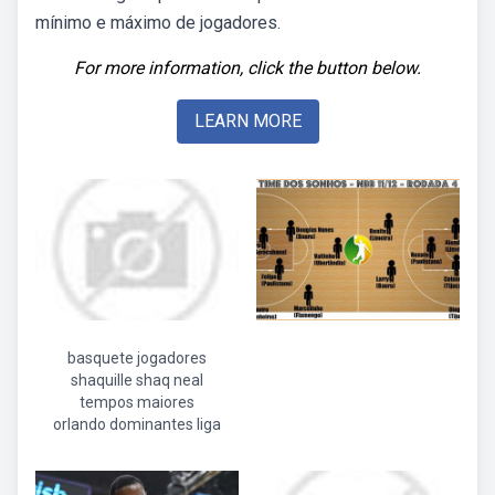
mínimo e máximo de jogadores.
For more information, click the button below.
LEARN MORE
basquete jogadores
shaquille shaq neal
tempos maiores
orlando dominantes liga