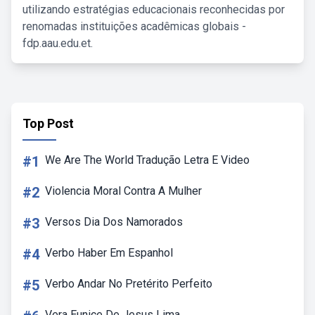
utilizando estratégias educacionais reconhecidas por
renomadas instituições acadêmicas globais -
fdp.aau.edu.et.
Top Post
#1
We Are The World Tradução Letra E Video
#2
Violencia Moral Contra A Mulher
#3
Versos Dia Dos Namorados
#4
Verbo Haber Em Espanhol
#5
Verbo Andar No Pretérito Perfeito
Vera Eunice De Jesus Lima