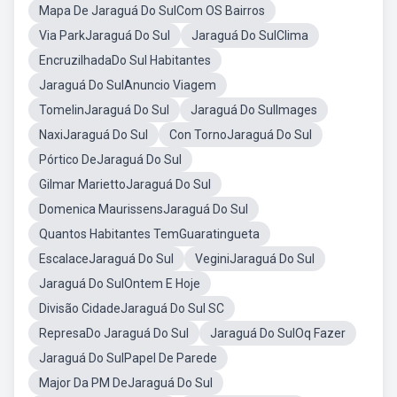
Mapa De Jaraguá Do SulCom OS Bairros
Via ParkJaraguá Do Sul
Jaraguá Do SulClima
EncruzilhadaDo Sul Habitantes
Jaraguá Do SulAnuncio Viagem
TomelinJaraguá Do Sul
Jaraguá Do SulImages
NaxiJaraguá Do Sul
Con TornoJaraguá Do Sul
Pórtico DeJaraguá Do Sul
Gilmar MariettoJaraguá Do Sul
Domenica MaurissensJaraguá Do Sul
Quantos Habitantes TemGuaratingueta
EscalaceJaraguá Do Sul
VeginiJaraguá Do Sul
Jaraguá Do SulOntem E Hoje
Divisão CidadeJaraguá Do Sul SC
RepresaDo Jaraguá Do Sul
Jaraguá Do SulOq Fazer
Jaraguá Do SulPapel De Parede
Major Da PM DeJaraguá Do Sul