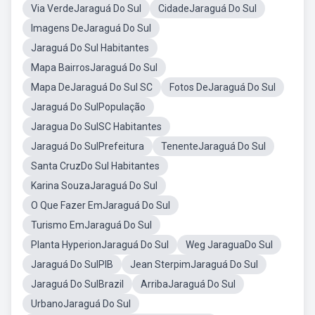
Via VerdeJaraguá Do Sul
CidadeJaraguá Do Sul
Imagens DeJaraguá Do Sul
Jaraguá Do Sul Habitantes
Mapa BairrosJaraguá Do Sul
Mapa DeJaraguá Do Sul SC
Fotos DeJaraguá Do Sul
Jaraguá Do SulPopulação
Jaragua Do SulSC Habitantes
Jaraguá Do SulPrefeitura
TenenteJaraguá Do Sul
Santa CruzDo Sul Habitantes
Karina SouzaJaraguá Do Sul
O Que Fazer EmJaraguá Do Sul
Turismo EmJaraguá Do Sul
Planta HyperionJaraguá Do Sul
Weg JaraguaDo Sul
Jaraguá Do SulPIB
Jean SterpimJaraguá Do Sul
Jaraguá Do SulBrazil
ArribaJaraguá Do Sul
UrbanoJaraguá Do Sul