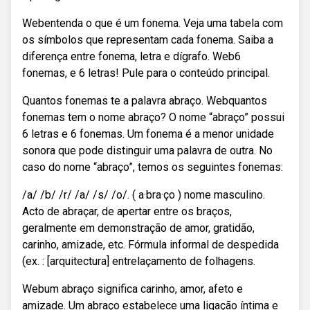
Webentenda o que é um fonema. Veja uma tabela com
os símbolos que representam cada fonema. Saiba a
diferença entre fonema, letra e dígrafo. Web6
fonemas, e 6 letras! Pule para o conteúdo principal.
Quantos fonemas te a palavra abraço. Webquantos
fonemas tem o nome abraço? O nome “abraço” possui
6 letras e 6 fonemas. Um fonema é a menor unidade
sonora que pode distinguir uma palavra de outra. No
caso do nome “abraço”, temos os seguintes fonemas:
/a/ /b/ /r/ /a/ /s/ /o/. ( a·bra·ço ) nome masculino.
Acto de abraçar, de apertar entre os braços,
geralmente em demonstração de amor, gratidão,
carinho, amizade, etc. Fórmula informal de despedida
(ex. : [arquitectura] entrelaçamento de folhagens.
Webum abraço significa carinho, amor, afeto e
amizade. Um abraço estabelece uma ligação íntima e