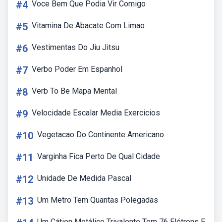
#4
Voce Bem Que Podia Vir Comigo
#5
Vitamina De Abacate Com Limao
#6
Vestimentas Do Jiu Jitsu
#7
Verbo Poder Em Espanhol
#8
Verb To Be Mapa Mental
#9
Velocidade Escalar Media Exercicios
#10
Vegetacao Do Continente Americano
#11
Varginha Fica Perto De Qual Cidade
#12
Unidade De Medida Pascal
#13
Um Metro Tem Quantas Polegadas
Um Cátion Metálico Trivalente Tem 76 Elétrons E