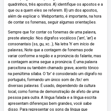
quadrinhos, três apostos. A) identifique os apostos e a
que ou a quem eles se referem. B) um dos apostos,
além de explicar o. Webportanto, é importante, na hora
de contar os fonemas, seguir algumas orientações.
Sempre que for contar os fonemas de uma palavra,
preste atenção: Nos dígrafos vocálicos (‘am’, ‘an’) e
consonantais (ss, gu, xc…); Na letra ‘h’ em início de
palavras; Note que a contagem de fonemas pode
variar conforme a região e a pronúncia do falante, mas
a contagem acima segue a pronúncia. É uma palavra
paroxítona ou também chamado grave, acento tônico
na penúltima sílaba. O 'br' é considerado um dígrafo no
português, formando um único som de /br/ em
diversas palavras. É usado, dependendo da cultura
local, como forma de demonstração de afeto de uma
pessoa para outra. A língua falada e a língua escrita
apresentam diferenças bem grandes, você sabe
disso. Para representar os sons da língua que