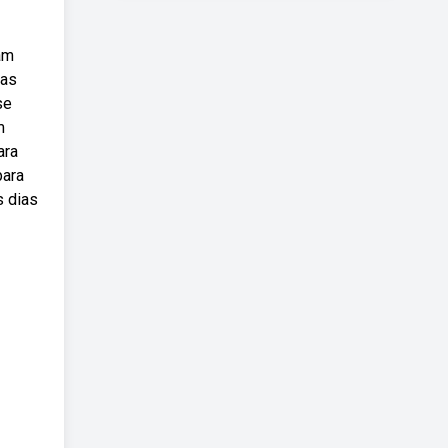
tam
ias
se
m
ara
para
s dias