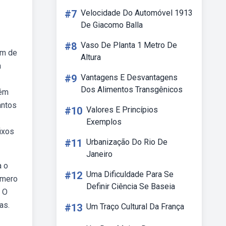
#7
Velocidade Do Automóvel 1913
De Giacomo Balla
#8
Vaso De Planta 1 Metro De
ém de
Altura
a
#9
Vantagens E Desvantagens
Dos Alimentos Transgênicos
bém
antos
#10
Valores E Princípios
Exemplos
ixos
#11
Urbanização Do Rio De
Janeiro
a o
#12
Uma Dificuldade Para Se
úmero
Definir Ciência Se Baseia
. O
as.
#13
Um Traço Cultural Da França