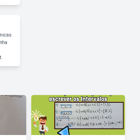
cnicas
inha
.