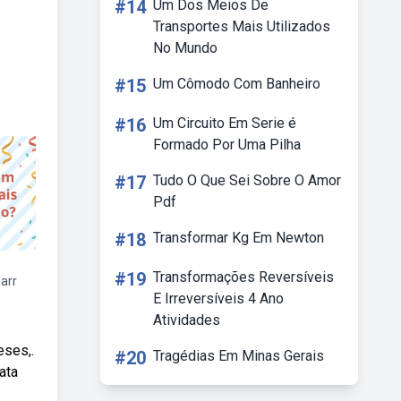
#14
Um Dos Meios De
Transportes Mais Utilizados
No Mundo
#15
Um Cômodo Com Banheiro
#16
Um Circuito Em Serie é
Formado Por Uma Pilha
#17
Tudo O Que Sei Sobre O Amor
Pdf
#18
Transformar Kg Em Newton
#19
Transformações Reversíveis
arr
E Irreversíveis 4 Ano
Atividades
eses,.
#20
Tragédias Em Minas Gerais
ata