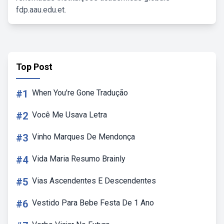
fdp.aau.edu.et.
Top Post
#1
When You're Gone Tradução
#2
Você Me Usava Letra
#3
Vinho Marques De Mendonça
#4
Vida Maria Resumo Brainly
#5
Vias Ascendentes E Descendentes
#6
Vestido Para Bebe Festa De 1 Ano