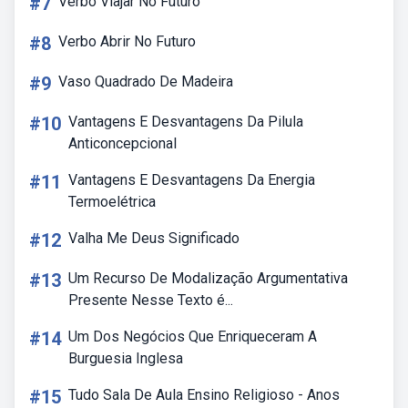
#7
Verbo Viajar No Futuro
#8
Verbo Abrir No Futuro
#9
Vaso Quadrado De Madeira
#10
Vantagens E Desvantagens Da Pilula
Anticoncepcional
#11
Vantagens E Desvantagens Da Energia
Termoelétrica
#12
Valha Me Deus Significado
#13
Um Recurso De Modalização Argumentativa
Presente Nesse Texto é...
#14
Um Dos Negócios Que Enriqueceram A
Burguesia Inglesa
#15
Tudo Sala De Aula Ensino Religioso - Anos