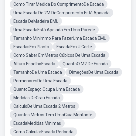
Como Tirar Medida Do ComprimentoDe Escada
Uma Escada De 2M DeComprimento Está Apoiada
Escada DeMadeira EML
Uma EscadaEstá Apoiada Em Uma Parede
Tamanho Minimmo Para FazerUma Escada EML
EscadasEm Planta
EscadaEm U Corte
Como Saber EmMetros Cúbicos De Uma Escada
Altura EspelhoEscada
QuantoO M2 De Escada
TamanhoDe Uma Escada
DimeçõesDe Uma Escada
PormenoresDe Uma Escada
QuantoEspaço Ocupa Uma Escada
Medidas DeGrau Escada
CalculoDe Uma Escada 2 Metros
Quantos Metros Tem UmaGuia Montante
EscadaMedidas Mínimas
Como CalcularEscada Redonda