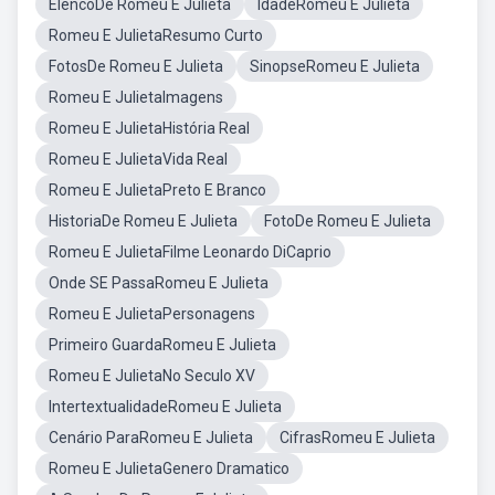
ElencoDe Romeu E Julieta
IdadeRomeu E Julieta
Romeu E JulietaResumo Curto
FotosDe Romeu E Julieta
SinopseRomeu E Julieta
Romeu E JulietaImagens
Romeu E JulietaHistória Real
Romeu E JulietaVida Real
Romeu E JulietaPreto E Branco
HistoriaDe Romeu E Julieta
FotoDe Romeu E Julieta
Romeu E JulietaFilme Leonardo DiCaprio
Onde SE PassaRomeu E Julieta
Romeu E JulietaPersonagens
Primeiro GuardaRomeu E Julieta
Romeu E JulietaNo Seculo XV
IntertextualidadeRomeu E Julieta
Cenário ParaRomeu E Julieta
CifrasRomeu E Julieta
Romeu E JulietaGenero Dramatico