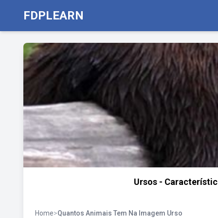
FDPLEARN
Ursos - Característi
Home
>
Quantos Animais Tem Na Imagem Urso