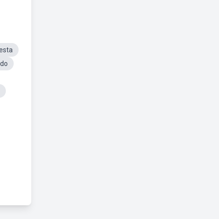
esta
rdo