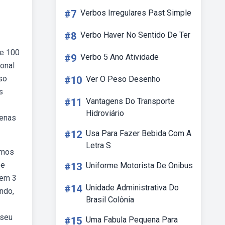
#7
Verbos Irregulares Past Simple
#8
Verbo Haver No Sentido De Ter
re 100
#9
Verbo 5 Ano Atividade
onal
so
#10
Ver O Peso Desenho
s
#11
Vantagens Do Transporte
Hidroviário
penas
#12
Usa Para Fazer Bebida Com A
Letra S
emos
 e
#13
Uniforme Motorista De Onibus
tem 3
#14
Unidade Administrativa Do
ndo,
Brasil Colônia
 seu
#15
Uma Fabula Pequena Para