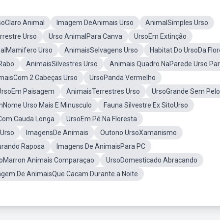
soClaro Animal
Imagem DeAnimais Urso
AnimalSimples Urso
rrestre Urso
Urso AnimalPara Canva
UrsoEm Extinção
alMamifero Urso
AnimaisSelvagens Urso
Habitat Do UrsoDa Flor
Rabo
AnimaisSilvestres Urso
Animais Quadro NaParede Urso Pa
maisCom 2 Cabeças Urso
UrsoPanda Vermelho
UrsoEm Paisagem
AnimaisTerrestres Urso
UrsoGrande Sem Pelo
mNome Urso Mais E Minusculo
Fauna Silvestre Ex SitoUrso
oCom Cauda Longa
UrsoEm Pé Na Floresta
 Urso
ImagensDe Animais
Outono UrsoXamanismo
urando Raposa
Imagens De AnimaisPara PC
hoMarron Animais Comparaçao
UrsoDomesticado Abracando
gem De AnimaisQue Cacam Durante a Noite