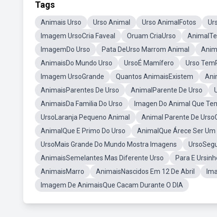
Tags
Animais Urso
Urso Animal
Urso AnimalFotos
Ur
Imagem UrsoCria Faveal
Oruam CriaUrso
AnimalTe
ImagemDo Urso
Pata DeUrso Marrom Animal
Anim
AnimaisDo Mundo Urso
UrsoÉ Mamífero
Urso Tem
Imagem UrsoGrande
Quantos AnimaisExistem
Ani
AnimaisParentes De Urso
AnimalParente De Urso
AnimaisDa Familia Do Urso
Imagen Do Animal Que Te
UrsoLaranja Pequeno Animal
Animal Parente De Urs
AnimalQue E Primo Do Urso
AnimalQue Árece Ser Um
UrsoMais Grande Do Mundo Mostra Imagens
UrsoSeg
AnimaisSemelantes Mas Diferente Urso
Para E Ursin
AnimaisMarro
AnimaisNascidos Em 12 De Abril
Ima
Imagem De AnimaisQue Cacam Durante O DIA