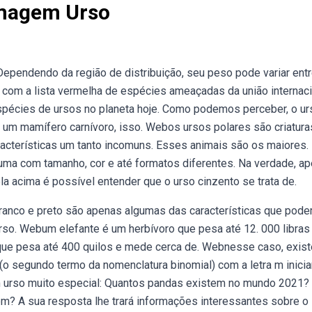
Imagem Urso
Dependendo da região de distribuição, seu peso pode variar ent
com a lista vermelha de espécies ameaçadas da união internaci
espécies de ursos no planeta hoje. Como podemos perceber, o ur
 um mamífero carnívoro, isso. Webos ursos polares são criatura
aracterísticas um tanto incomuns. Esses animais são os maiores.
ma com tamanho, cor e até formatos diferentes. Na verdade, a
 acima é possível entender que o urso cinzento se trata de.
ranco e preto são apenas algumas das características que pod
urso. Webum elefante é um herbívoro que pesa até 12. 000 libras
 que pesa até 400 quilos e mede cerca de. Webnesse caso, exis
 segundo termo da nomenclatura binomial) com a letra m inicia
 um urso muito especial: Quantos pandas existem no mundo 2021?
m? A sua resposta lhe trará informações interessantes sobre o