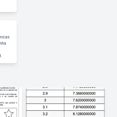
cnicas
inha
.