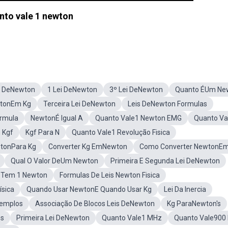
nto vale 1 newton
e DeNewton
1 Lei DeNewton
3º Lei DeNewton
Quanto ÉUm Ne
wtonEm Kg
Terceira Lei DeNewton
Leis DeNewton Formulas
ormula
NewtonÉ Igual A
Quanto Vale1 Newton EMG
Quanto Va
 Kgf
Kgf Para N
Quanto Vale1 Revolução Fisica
tonPara Kg
Converter Kg EmNewton
Como Converter NewtonEm
Qual O Valor DeUm Newton
Primeira E Segunda Lei DeNewton
 Tem 1 Newton
Formulas De Leis Newton Fisica
ísica
Quando Usar NewtonE Quando Usar Kg
Lei Da Inercia
xemplos
Associação De Blocos Leis DeNewton
Kg ParaNewton's
es
Primeira Lei DeNewton
Quanto Vale1 MHz
Quanto Vale900