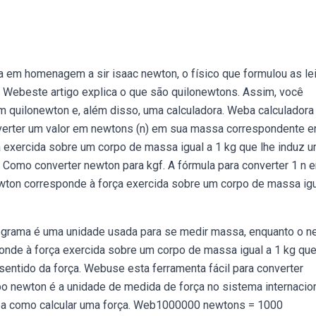
 em homenagem a sir isaac newton, o físico que formulou as le
. Webeste artigo explica o que são quilonewtons. Assim, você
um quilonewton e, além disso, uma calculadora. Weba calculadora
verter um valor em newtons (n) em sua massa correspondente 
 exercida sobre um corpo de massa igual a 1 kg que lhe induz 
 Como converter newton para kgf. A fórmula para converter 1 n 
wton corresponde à força exercida sobre um corpo de massa igu
grama é uma unidade usada para se medir massa, enquanto o n
nde à força exercida sobre um corpo de massa igual a 1 kg que
entido da força. Webuse esta ferramenta fácil para converter
 newton é a unidade de medida de força no sistema internacio
iba como calcular uma força. Web1000000 newtons = 1000