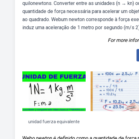
quilonewtons. Converter entre as unidades (n → kn) 
quantidade de força necessária para acelerar um ob
ao quadrado. Webum newton corresponde à força exer
induz uma aceleração de 1 metro por segundo (m/s 2)
For more infor
unidad fuerza equivalente
Webo newton é definido como a quantidade de força 