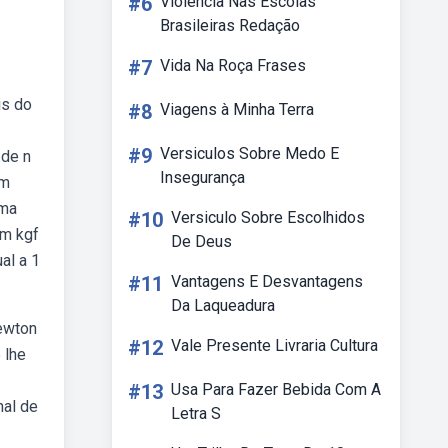
#6
Violência Nas Escolas
Brasileiras Redação
#7
Vida Na Roça Frases
is do
#8
Viagens à Minha Terra
#9
Versiculos Sobre Medo E
 de n
Insegurança
em
uma
#10
Versiculo Sobre Escolhidos
em kgf
De Deus
al a 1
#11
Vantagens E Desvantagens
Da Laqueadura
ewton
#12
Vale Presente Livraria Cultura
 lhe
#13
Usa Para Fazer Bebida Com A
nal de
Letra S