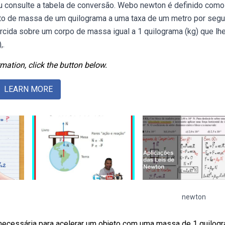
ou consulte a tabela de conversão. Webo newton é definido como
jeto de massa de um quilograma a uma taxa de um metro por seg
cida sobre um corpo de massa igual a 1 quilograma (kg) que lh
,.
mation, click the button below.
LEARN MORE
newton
necessária para acelerar um objeto com uma massa de 1 quilog