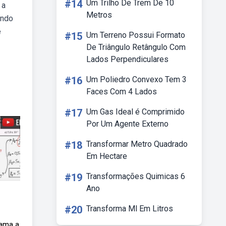
#14
Um Trilho De Trem De 10
 a
Metros
undo
e
#15
Um Terreno Possui Formato
De Triângulo Retângulo Com
Lados Perpendiculares
#16
Um Poliedro Convexo Tem 3
Faces Com 4 Lados
#17
Um Gas Ideal é Comprimido
Por Um Agente Externo
#18
Transformar Metro Quadrado
Em Hectare
#19
Transformações Quimicas 6
Ano
#20
Transforma Ml Em Litros
rama a