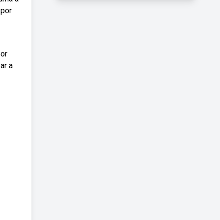
 por
por
ar a