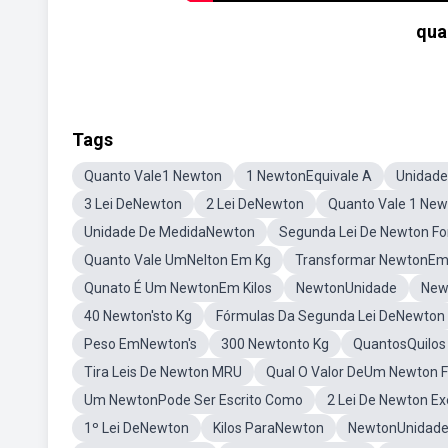
qua
Tags
Quanto Vale1 Newton
1 NewtonEquivale A
Unidad
3 Lei DeNewton
2 Lei DeNewton
Quanto Vale 1 Ne
Unidade De MedidaNewton
Segunda Lei De Newton F
Quanto Vale UmNelton Em Kg
Transformar NewtonEm
Qunato É Um NewtonEm Kilos
NewtonUnidade
New
40 Newton'sto Kg
Fórmulas Da Segunda Lei DeNewton
Peso EmNewton's
300 Newtonto Kg
QuantosQuilos
Tira Leis De Newton MRU
Qual O Valor DeUm Newton F
Um NewtonPode Ser Escrito Como
2 Lei De Newton E
1º Lei DeNewton
Kilos ParaNewton
NewtonUnidad