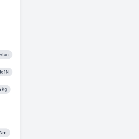
wton
le1N
 Kg
 Nm