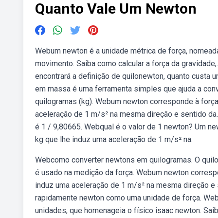
Quanto Vale Um Newton
Webum newton é a unidade métrica de força, nomeada
movimento. Saiba como calcular a força da gravidade,
encontrará a definição de quilonewton, quanto custa 
em massa é uma ferramenta simples que ajuda a con
quilogramas (kg). Webum newton corresponde à força
aceleração de 1 m/s² na mesma direção e sentido da.
é 1 / 9,80665. Webqual é o valor de 1 newton? Um ne
kg que lhe induz uma aceleração de 1 m/s² na.
Webcomo converter newtons em quilogramas. O quilo
é usado na medição da força. Webum newton correspo
induz uma aceleração de 1 m/s² na mesma direção e s
rapidamente newton como uma unidade de força. Webo
unidades, que homenageia o físico isaac newton. Sa