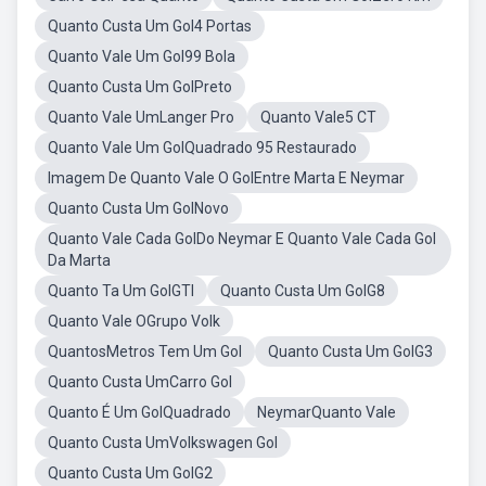
Quanto Custa Um Gol4 Portas
Quanto Vale Um Gol99 Bola
Quanto Custa Um GolPreto
Quanto Vale UmLanger Pro
Quanto Vale5 CT
Quanto Vale Um GolQuadrado 95 Restaurado
Imagem De Quanto Vale O GolEntre Marta E Neymar
Quanto Custa Um GolNovo
Quanto Vale Cada GolDo Neymar E Quanto Vale Cada Gol
Da Marta
Quanto Ta Um GolGTI
Quanto Custa Um GolG8
Quanto Vale OGrupo Volk
QuantosMetros Tem Um Gol
Quanto Custa Um GolG3
Quanto Custa UmCarro Gol
Quanto É Um GolQuadrado
NeymarQuanto Vale
Quanto Custa UmVolkswagen Gol
Quanto Custa Um GolG2