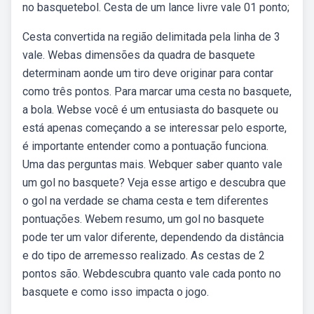
no basquetebol. Cesta de um lance livre vale 01 ponto;
Cesta convertida na região delimitada pela linha de 3
vale. Webas dimensões da quadra de basquete
determinam aonde um tiro deve originar para contar
como três pontos. Para marcar uma cesta no basquete,
a bola. Webse você é um entusiasta do basquete ou
está apenas começando a se interessar pelo esporte,
é importante entender como a pontuação funciona.
Uma das perguntas mais. Webquer saber quanto vale
um gol no basquete? Veja esse artigo e descubra que
o gol na verdade se chama cesta e tem diferentes
pontuações. Webem resumo, um gol no basquete
pode ter um valor diferente, dependendo da distância
e do tipo de arremesso realizado. As cestas de 2
pontos são. Webdescubra quanto vale cada ponto no
basquete e como isso impacta o jogo.