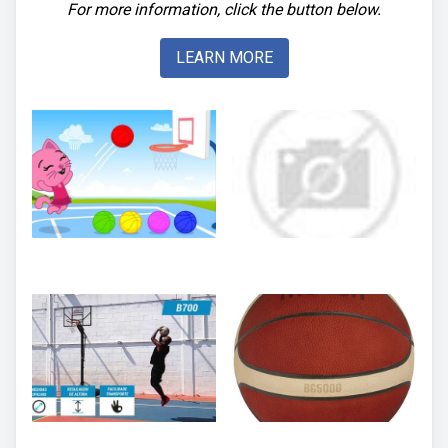
For more information, click the button below.
LEARN MORE