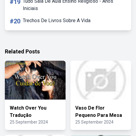
#19
Tudo Sala De Aula Ensino Religioso - Anos
Iniciais
#20
Trechos De Livros Sobre A Vida
Related Posts
Watch Over You
Vaso De Flor
Tradução
Pequeno Para Mesa
25 September 2024
25 September 2024