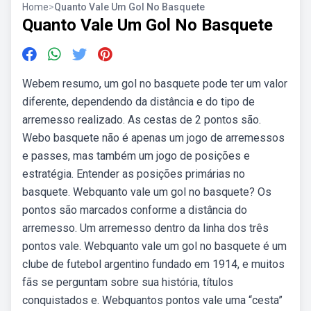
Home
>
Quanto Vale Um Gol No Basquete
Quanto Vale Um Gol No Basquete
Webem resumo, um gol no basquete pode ter um valor
diferente, dependendo da distância e do tipo de
arremesso realizado. As cestas de 2 pontos são.
Webo basquete não é apenas um jogo de arremessos
e passes, mas também um jogo de posições e
estratégia. Entender as posições primárias no
basquete. Webquanto vale um gol no basquete? Os
pontos são marcados conforme a distância do
arremesso. Um arremesso dentro da linha dos três
pontos vale. Webquanto vale um gol no basquete é um
clube de futebol argentino fundado em 1914, e muitos
fãs se perguntam sobre sua história, títulos
conquistados e. Webquantos pontos vale uma “cesta”