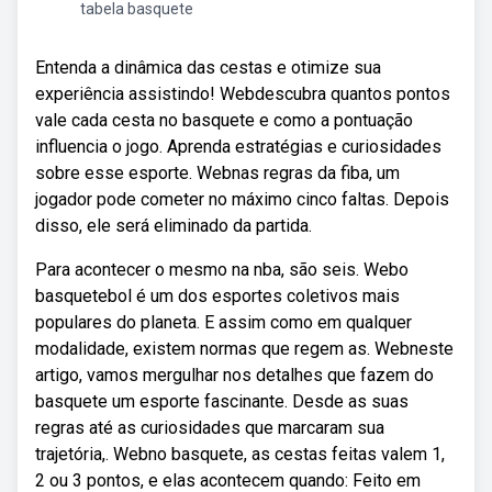
tabela basquete
Entenda a dinâmica das cestas e otimize sua
experiência assistindo! Webdescubra quantos pontos
vale cada cesta no basquete e como a pontuação
influencia o jogo. Aprenda estratégias e curiosidades
sobre esse esporte. Webnas regras da fiba, um
jogador pode cometer no máximo cinco faltas. Depois
disso, ele será eliminado da partida.
Para acontecer o mesmo na nba, são seis. Webo
basquetebol é um dos esportes coletivos mais
populares do planeta. E assim como em qualquer
modalidade, existem normas que regem as. Webneste
artigo, vamos mergulhar nos detalhes que fazem do
basquete um esporte fascinante. Desde as suas
regras até as curiosidades que marcaram sua
trajetória,. Webno basquete, as cestas feitas valem 1,
2 ou 3 pontos, e elas acontecem quando: Feito em