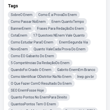
Tags
SobreO Enem
Como É a ProvaDo Enem
Como Passar NoEnem
Enem QuantoTempo
BannerEnem
Frases Para RedaçãoDo Enem
CotaEnem
17 Questoes NEnem Vale Quanto
Como Estudar ParaO Enem
EnemSegunda Via
NovoEnem
Quanto ValeCada Prova Do Enem
Como ÉO Gabarito Do Enem
5 Competências Da RedaçãoDo Enem
QuandoFoi Criado O Enem
Gabrito EnemEm Branco
Como Identificar ODistritor Na No Enem
Inep.gov.br
O Que Fazer ComO Resultado Do Enem
SEO EnemFosse Hoje
Quanto Pontos No EnemPara Direito
QuantosPontos Tem O Enem