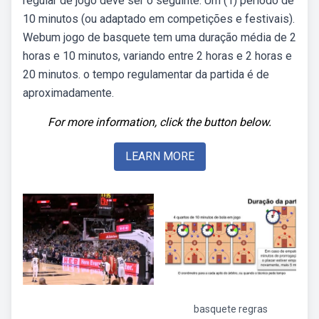
regular de jogo deve ser o seguinte: Um (1) período de
10 minutos (ou adaptado em competições e festivais).
Webum jogo de basquete tem uma duração média de 2
horas e 10 minutos, variando entre 2 horas e 2 horas e
20 minutos. o tempo regulamentar da partida é de
aproximadamente.
For more information, click the button below.
LEARN MORE
basquete regras