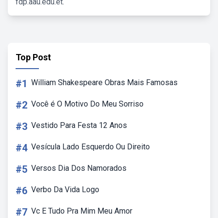
fdp.aau.edu.et.
Top Post
#1
William Shakespeare Obras Mais Famosas
#2
Você é O Motivo Do Meu Sorriso
#3
Vestido Para Festa 12 Anos
#4
Vesícula Lado Esquerdo Ou Direito
#5
Versos Dia Dos Namorados
#6
Verbo Da Vida Logo
#7
Vc E Tudo Pra Mim Meu Amor