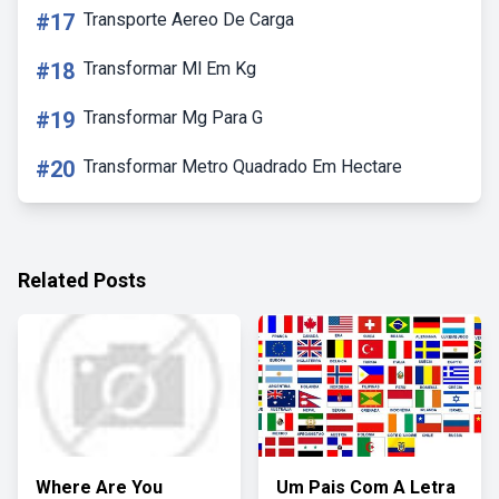
#17
Transporte Aereo De Carga
#18
Transformar Ml Em Kg
#19
Transformar Mg Para G
#20
Transformar Metro Quadrado Em Hectare
Related Posts
Where Are You
Um Pais Com A Letra