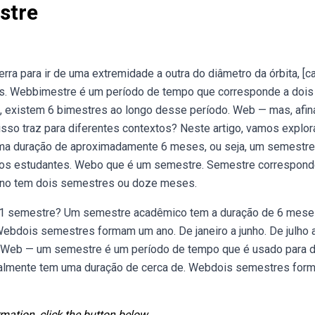
stre
a para ir de uma extremidade a outra do diâmetro da órbita, [c
s. Webbimestre é um período de tempo que corresponde a dois
existem 6 bimestres ao longo desse período. Web — mas, afina
so traz para diferentes contextos? Neste artigo, vamos explor
ma duração de aproximadamente 6 meses, ou seja, um semestre
, os estudantes. Webo que é um semestre. Semestre correspond
ano tem dois semestres ou doze meses.
m 1 semestre? Um semestre acadêmico tem a duração de 6 mese
Webdois semestres formam um ano. De janeiro a junho. De julho 
Web — um semestre é um período de tempo que é usado para di
ralmente tem uma duração de cerca de. Webdois semestres for
mation, click the button below.