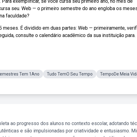
Para exemplificar, se você cursa seu primeiro ano, no mês de
ê cursa seu. Web — o primeiro semestre do ano engloba os mese
 na faculdade?
 meses. É dividido em duas partes: Web — primeiramente, verif
guida, consulte o calendário acadêmico da sua instituição para.
Semestres Tem 1Ano
Tudo TemO Seu Tempo
TempoDe Meia Vid
leta ao progresso dos alunos no contexto escolar, adotando té
tênticas e são impulsionadas por criatividade e entusiasmo. M