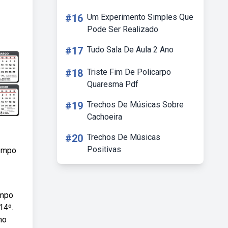
#16
Um Experimento Simples Que
Pode Ser Realizado
#17
Tudo Sala De Aula 2 Ano
#18
Triste Fim De Policarpo
Quaresma Pdf
#19
Trechos De Músicas Sobre
Cachoeira
#20
Trechos De Músicas
Positivas
tempo
empo
14º.
no