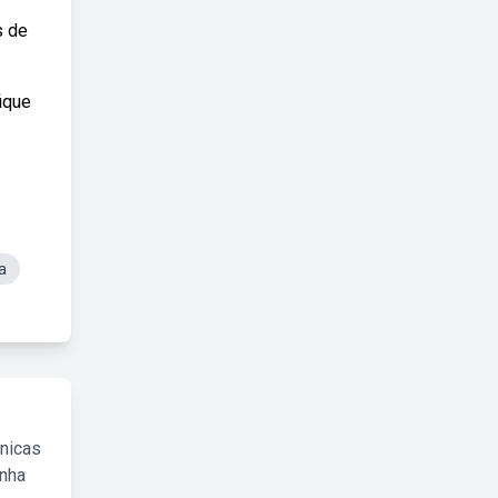
s de
ique
a
cnicas
inha