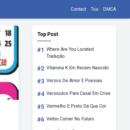
Contact
Tos
DMCA
Top Post
#1
Where Are You Located
Tradução
#2
Vitamina K Em Recem Nascido
#3
Versos De Amor E Poesias
#4
Versiculos Para Casal Em Crise
#5
Vermelho E Preto Dá Que Cor
#6
Verbo Comer No Futuro