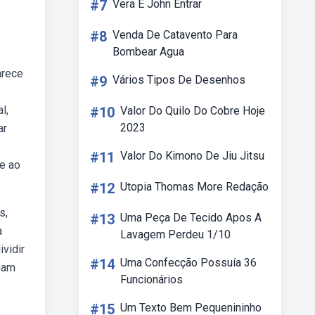
#7
Vera E John Entrar
#8
Venda De Catavento Para
Bombear Agua
arece
#9
Vários Tipos De Desenhos
l,
#10
Valor Do Quilo Do Cobre Hoje
2023
ar
#11
Valor Do Kimono De Jiu Jitsu
e ao
#12
Utopia Thomas More Redação
s,
#13
Uma Peça De Tecido Apos A
a
Lavagem Perdeu 1/10
vidir
#14
Uma Confecção Possuía 36
mam
Funcionários
#15
Um Texto Bem Pequenininho