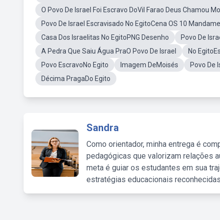
O Povo De Israel Foi Escravo DoVil Farao Deus Chamou Mo
Povo De Israel Escravisado No EgitoCena OS 10 Mandam
Casa Dos Israelitas No EgitoPNG Desenho
Povo De Isra
A Pedra Que Saiu Água PraO Povo De Israel
No EgitoEs
Povo EscravoNo Egito
Imagem DeMoisés
Povo De I
Décima PragaDo Egito
Sandra
Como orientador, minha entrega é comp
pedagógicas que valorizam relações au
meta é guiar os estudantes em sua traj
estratégias educacionais reconhecidas