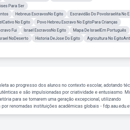
ises Para Ser
entos
Hebreus EscravosNo Egito
Escravidão Do PovoIsraelita No E
elCativo No Egito
Povo Hebreu Escravo No EgitoPara Crianças
cravo Fui
Israel EscravosNo Egito
Mapa De IsraelEm Português
srael NoDeserto
Historia DeJose Do Egito
Agricultura No EgitoAnt
leta ao progresso dos alunos no contexto escolar, adotando té
tênticas e são impulsionadas por criatividade e entusiasmo. M
etória para se tornarem uma geração excepcional, utilizando
 por renomadas instituições acadêmicas globais - fdp.aau.edu.et