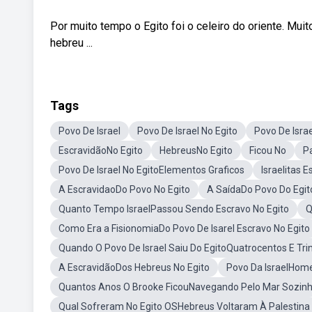
Por muito tempo o Egito foi o celeiro do oriente. Mu
hebreu ...
Tags
Povo De Israel
Povo De Israel No Egito
Povo De Isra
EscravidãoNo Egito
HebreusNo Egito
Ficou No
P
Povo De Israel No EgitoElementos Graficos
Israelitas 
A EscravidaoDo Povo No Egito
A SaídaDo Povo Do Egit
Quanto Tempo IsraelPassou Sendo Escravo No Egito
Q
Como Era a FisionomiaDo Povo De Isarel Escravo No Egito
Quando O Povo De Israel Saiu Do EgitoQuatrocentos E Tri
A EscravidãoDos Hebreus No Egito
Povo Da IsraelHom
Quantos Anos O Brooke FicouNavegando Pelo Mar Sozin
Qual Sofreram No Egito OSHebreus Voltaram À Palestina