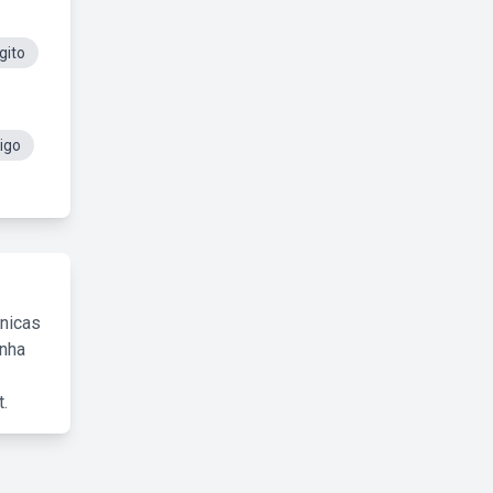
gito
igo
cnicas
inha
.