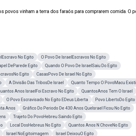
itos povos vinham a terra dos faraós para comprarem comida. O 
elEscravo No Egito
O Povo De IsraelEscravos No Egito
apel DeParede Egito
Quando O Povo De IsraelSaiu Do Egito
EscravosNo Egito
CasasPovo De Israel No Egito
o
A Divisão Das TribosDe Israel
Quanto Tempo O PovoMacu Exist
uantos Anos IsraelFoi Escravo No Egito
QuantosAnos Tem O Israel
O Povo Escravisado No Egito EDeus Liberta
Povo LibertoDo Egito
nta Anos
Gráfico Do Periodo De 430 Anos QueIsrael Ficou No Egito
ens
Trajeto Do PovoHebreu Saindo Egito
ho
Local DosHebreus No Egito
Quantos Anos N ChoveNo Egito
Israel NoEgitoimagem
Israel DeixouO Egito