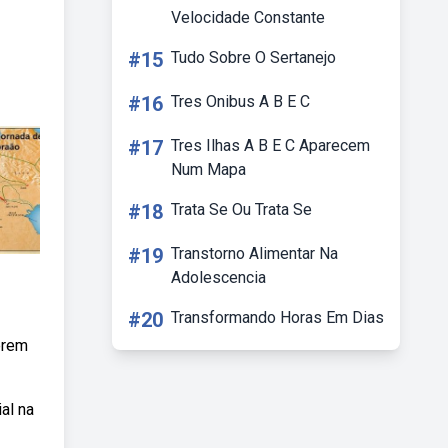
Velocidade Constante
#15
Tudo Sobre O Sertanejo
#16
Tres Onibus A B E C
#17
Tres Ilhas A B E C Aparecem
Num Mapa
#18
Trata Se Ou Trata Se
#19
Transtorno Alimentar Na
Adolescencia
#20
Transformando Horas Em Dias
terem
al na