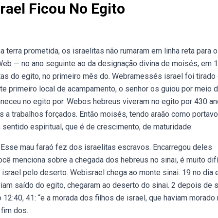
ael Ficou No Egito
erra prometida, os israelitas não rumaram em linha reta para o
 Web — no ano seguinte ao da designação divina de moisés, em 
tas do egito, no primeiro mês do. Webramessés israel foi tirado
ste primeiro local de acampamento, o senhor os guiou por meio 
maneceu no egito por. Webos hebreus viveram no egito por 430 a
s a trabalhos forçados. Então moisés, tendo araão como portavo
ntido espiritual, que é de crescimento, de maturidade:
 Esse mau faraó fez dos israelitas escravos. Encarregou deles
cê menciona sobre a chegada dos hebreus no sinai, é muito difí
israel pelo deserto. Webisrael chega ao monte sinai. 19 no dia
iam saído do egito, chegaram ao deserto do sinai. 2 depois de 
 12:40, 41: “e a morada dos filhos de israel, que haviam morado
 fim dos.