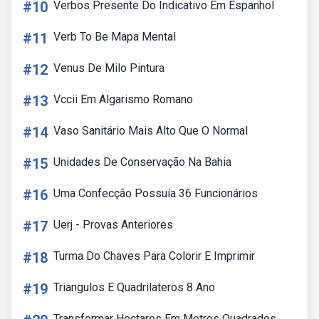
#10
Verbos Presente Do Indicativo Em Espanhol
#11
Verb To Be Mapa Mental
#12
Venus De Milo Pintura
#13
Vccii Em Algarismo Romano
#14
Vaso Sanitário Mais Alto Que O Normal
#15
Unidades De Conservação Na Bahia
#16
Uma Confecção Possuía 36 Funcionários
#17
Uerj - Provas Anteriores
#18
Turma Do Chaves Para Colorir E Imprimir
#19
Triangulos E Quadrilateros 8 Ano
Transformar Hectares Em Metros Quadrados