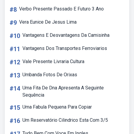
#8
Verbo Presente Passado E Futuro 3 Ano
#9
Vera Eunice De Jesus Lima
#10
Vantagens E Desvantagens Da Camisinha
#11
Vantagens Dos Transportes Ferroviarios
#12
Vale Presente Livraria Cultura
#13
Umbanda Fotos De Orixas
#14
Uma Fita De Dna Apresenta A Seguinte
Sequência
#15
Uma Fabula Pequena Para Copiar
#16
Um Reservatório Cilindrico Esta Com 3/5
Tudo Bem Com Voce Em Ingles