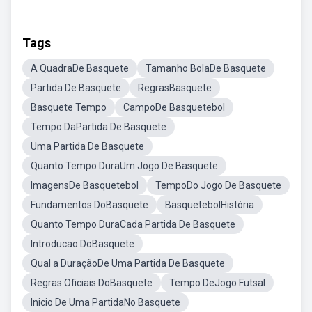
Tags
A QuadraDe Basquete
Tamanho BolaDe Basquete
Partida De Basquete
RegrasBasquete
Basquete Tempo
CampoDe Basquetebol
Tempo DaPartida De Basquete
Uma Partida De Basquete
Quanto Tempo DuraUm Jogo De Basquete
ImagensDe Basquetebol
TempoDo Jogo De Basquete
Fundamentos DoBasquete
BasquetebolHistória
Quanto Tempo DuraCada Partida De Basquete
Introducao DoBasquete
Qual a DuraçãoDe Uma Partida De Basquete
Regras Oficiais DoBasquete
Tempo DeJogo Futsal
Inicio De Uma PartidaNo Basquete