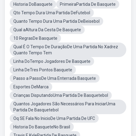
Historia DoBasquete
PrimeiraPartida De Basquete
Qto Tempo Dura Uma Partida DeFutebol
Quanto Tempo Dura Uma Partida DeBeisebol
Qual aAltura Da Cesta De Basquete
10 RegrasDe Basquete
Qual É O Tempo De DuraçãoDe Uma Partida No Xadrez
Quanto Tempo Tem
Linha DoTempo Jogadores De Basquete
Linha DeTres Pontos Basquete
Passo a PassoDe Uma Enterrada Basquete
Esportes DeMarca
Crianças DisputandoUma Partida De Basquetebol
Quantos Jogadores São Necessários Para IniciarUma
Partida De Basquetebol
Oq SE Fala No InicioDe Uma Partida De UFC
Historia Do BasqueteNo Brasil
Travis E KylePartida De Basquete