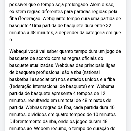
possível que o tempo seja prolongado. Além disso,
existem regras diferentes para partidas regidas pela
fiba (federação. Webquanto tempo dura uma partida de
basquete? Uma partida de basquete dura entre 32
minutos a 48 minutos, a depender da categoria em que
o.
Webaqui você vai saber quanto tempo dura um jogo de
basquete de acordo com as regras oficiais do
basquete atualizadas. Webduas das principais ligas
de basquete profissional são a nba (national
basketball association) nos estados unidos e a fiba
(federação internacional de basquete) em. Webuma
partida de basquete apresenta 4 tempos de 12
minutos, resultando em um total de 48 minutos de
partida. Webnas regras da fiba, cada partida dura 40
minutos, divididos em quatro tempos de 10 minutos.
Diferentemente da nba, onde os jogos duram 48
minutos ao. Webem resumo, o tempo de duração de