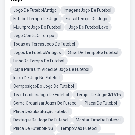
Jogo De FutebolAntigo
ImagensJogo De Futebol
FutebollTempo De Jogo
FutsalTempo De Jogo
MuuhproJogo De Futebol
Jogo De FutebolLeve
Jogo ContraO Tempo
Todas as TerçasJogo De Futebol
Jogos De FutebolAntigos
Sinal De TempoNo Futebol
LinhaDo Tempo Do Futebol
Capa Para Um VideoDe Jogo De Futebol
Inicio De JogoNo Futebol
ComposiçaoDo Jogo De Futebol
Tear LeadersJogo De Futebol
Tempo De JogoGk1516
Como OrganizarJogos De Futebol
PlacarDe Futebol
Placa DeSubstituição Futebol
DestaqueDe Jogo De Futebol
Montar TimeDe Futebol
Placa De FutebolPNG
TempoMão Futebol