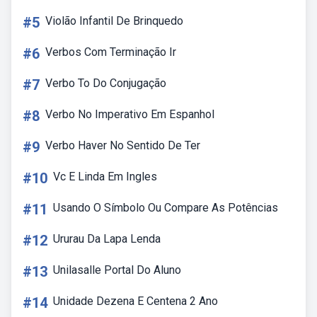
#5
Violão Infantil De Brinquedo
#6
Verbos Com Terminação Ir
#7
Verbo To Do Conjugação
#8
Verbo No Imperativo Em Espanhol
#9
Verbo Haver No Sentido De Ter
#10
Vc E Linda Em Ingles
#11
Usando O Símbolo Ou Compare As Potências
#12
Ururau Da Lapa Lenda
#13
Unilasalle Portal Do Aluno
#14
Unidade Dezena E Centena 2 Ano