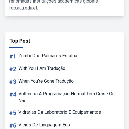
renomadas instituições acadêmicas globais -
fdp.aau.edu.et.
Top Post
#1
Zumbi Dos Palmares Estatua
#2
With You I Am Tradução
#3
When You're Gone Tradução
#4
Voltamos A Programação Normal Tem Crase Ou
Não
#5
Vidrarias De Laboratorio E Equipamentos
#6
Vicios De Linguagem Eco