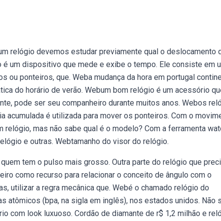
 um relógio devemos estudar previamente qual o deslocamento 
o é um dispositivo que mede e exibe o tempo. Ele consiste em 
s ou ponteiros, que. Weba mudança da hora em portugal contine
ática do horário de verão. Webum bom relógio é um acessório qu
nte, pode ser seu companheiro durante muitos anos. Webos rel
a acumulada é utilizada para mover os ponteiros. Com o movim
m relógio, mas não sabe qual é o modelo? Com a ferramenta wat
relógio e outras. Webtamanho do visor do relógio.
a quem tem o pulso mais grosso. Outra parte do relógio que prec
teiro como recurso para relacionar o conceito de ângulo com o
as, utilizar a regra mecânica que. Webé o chamado relógio do
as atômicos (bpa, na sigla em inglês), nos estados unidos. Não 
rio com look luxuoso. Cordão de diamante de r$ 1,2 milhão e rel