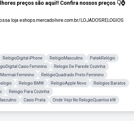
lhores preços são aqui!! Confira nossos preços 👇⌚
 nossa loja eshops.mercadolivre.com.br/LOJADOSRELOGIOS.
RelógioDigital iPhone
RelógioMasculino
PatekRelógio
gioDigital Casio Feminino
Relogio De Parede Cozinha
l Mormaii Feminino
RelógioQuadrado Preto Feminino
elógio
Relogio BMW
RelógioApple Novo
Relógios Baratos
o
Relogio Para Cozinha
Masculino
Casio Prata
Onde Vejo No RelogioQuantos kW