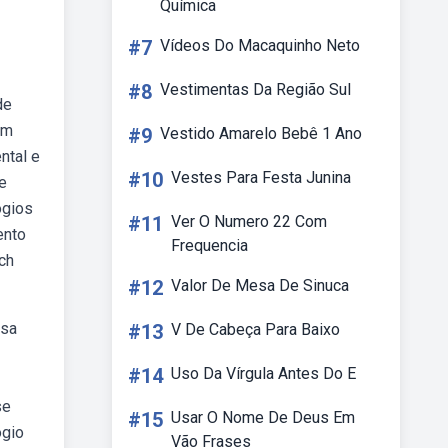
Química
#7
Vídeos Do Macaquinho Neto
#8
Vestimentas Da Região Sul
de
um
#9
Vestido Amarelo Bebê 1 Ano
ntal e
#10
Vestes Para Festa Junina
e
ógios
#11
Ver O Numero 22 Com
ento
Frequencia
ch
#12
Valor De Mesa De Sinuca
isa
#13
V De Cabeça Para Baixo
#14
Uso Da Vírgula Antes Do E
se
#15
Usar O Nome De Deus Em
ógio
Vão Frases