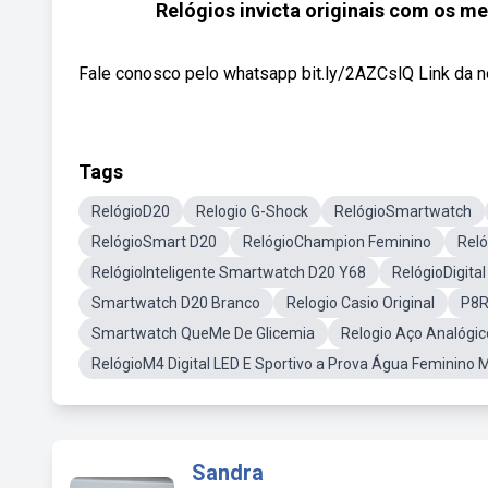
Relógios invicta originais com os me
Fale conosco pelo whatsapp bit.ly/2AZCslQ Link da
Tags
RelógioD20
Relogio G-Shock
RelógioSmartwatch
RelógioSmart D20
RelógioChampion Feminino
Reló
RelógioInteligente Smartwatch D20 Y68
RelógioDigita
Smartwatch D20 Branco
Relogio Casio Original
P8R
Smartwatch QueMe De Glicemia
Relogio Aço Analógic
RelógioM4 Digital LED E Sportivo a Prova Água Feminino 
Sandra