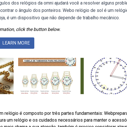
gulos dos relógios da omni ajudará você a resolver alguns prob
ontrar o ângulo dos ponteiros. Webo relógio de sol é um relógi
seja, é um dispositivo que não depende de trabalho mecânico.
mation, click the button below.
LEARN MORE
Um relógio é composto por três partes fundamentais: Webprepa
ura um relógio e os cuidados necessários para manter o acessó
que mais chama a sua atenção, também é preciso considerar algu