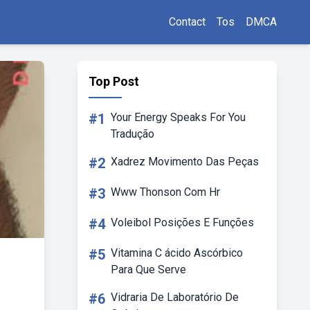
Contact
Tos
DMCA
Top Post
#1
Your Energy Speaks For You
Tradução
#2
Xadrez Movimento Das Peças
#3
Www Thonson Com Hr
#4
Voleibol Posições E Funções
#5
Vitamina C ácido Ascórbico
Para Que Serve
#6
Vidraria De Laboratório De