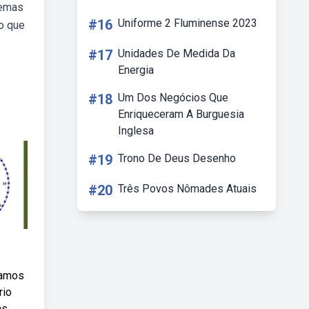
lemas
#16
Uniforme 2 Fluminense 2023
o que
#17
Unidades De Medida Da
Energia
#18
Um Dos Negócios Que
Enriqueceram A Burguesia
Inglesa
#19
Trono De Deus Desenho
#20
Três Povos Nômades Atuais
ramos
rio
ns