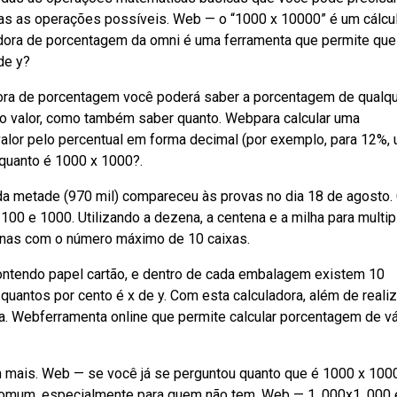
das as operações possíveis. Web — o “1000 x 10000” é um cálcu
dora de porcentagem da omni é uma ferramenta que permite que
de y?
ora de porcentagem você poderá saber a porcentagem de qualq
do valor, como também saber quanto. Webpara calcular uma
valor pelo percentual em forma decimal (por exemplo, para 12%,
 quanto é 1000 x 1000?.
da metade (970 mil) compareceu às provas no dia 18 de agosto.
00 e 1000. Utilizando a dezena, a centena e a milha para multipl
unas com o número máximo de 10 caixas.
ntendo papel cartão, e dentro de cada embalagem existem 10
quantos por cento é x de y. Com esta calculadora, além de realiz
. Webferramenta online que permite calcular porcentagem de vá
 mais. Web — se você já se perguntou quanto que é 1000 x 100
comum, especialmente para quem não tem. Web — 1. 000x1. 000 