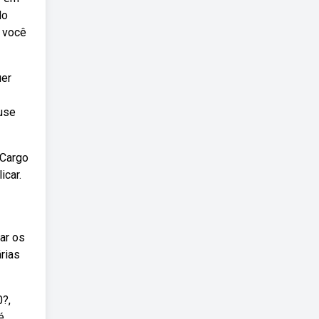
lo
 você
uer
 use
 Cargo
icar.
ar os
rias
0?,
é