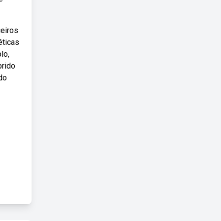
ceiros
éticas
lo,
prido
ido