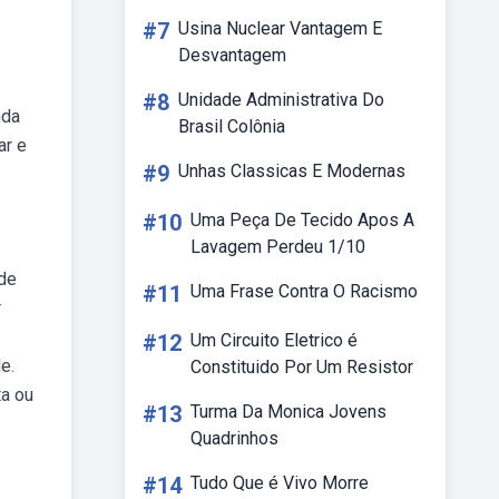
#7
Usina Nuclear Vantagem E
Desvantagem
#8
Unidade Administrativa Do
nda
Brasil Colônia
ar e
#9
Unhas Classicas E Modernas
#10
Uma Peça De Tecido Apos A
Lavagem Perdeu 1/10
 de
#11
Uma Frase Contra O Racismo
r
#12
Um Circuito Eletrico é
e.
Constituido Por Um Resistor
ta ou
#13
Turma Da Monica Jovens
Quadrinhos
#14
Tudo Que é Vivo Morre