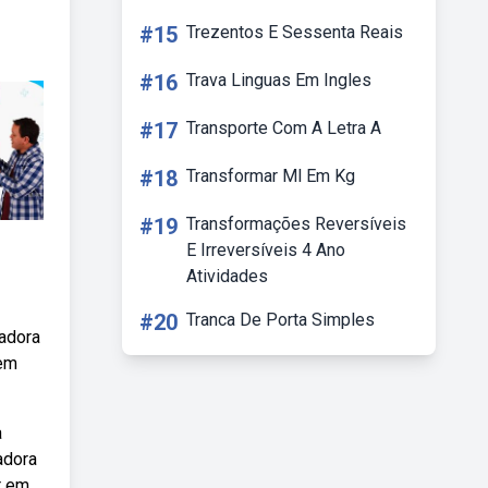
#15
Trezentos E Sessenta Reais
#16
Trava Linguas Em Ingles
#17
Transporte Com A Letra A
#18
Transformar Ml Em Kg
#19
Transformações Reversíveis
E Irreversíveis 4 Ano
Atividades
#20
Tranca De Porta Simples
ladora
gem
a
adora
r em