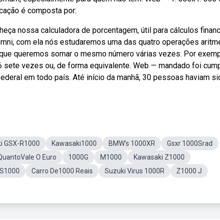
icação é composta por:
eça nossa calculadora de porcentagem, útil para cálculos finan
a omni, com ela nós estudaremos uma das quatro operações aritm
que queremos somar o mesmo número várias vezes. Por exemp
6 sete vezes ou, de forma equivalente. Web — mandado foi cum
a federal em todo país. Até início da manhã, 30 pessoas haviam s
i GSX-R1000
Kawasaki1000
BMW's 1000XR
Gsxr 1000Srad
QuantoVale O Euro
1000G
M1000
Kawasaki Z1000
GS1000
Carro De1000 Reais
Suzuki Virus 1000R
Z1000 J