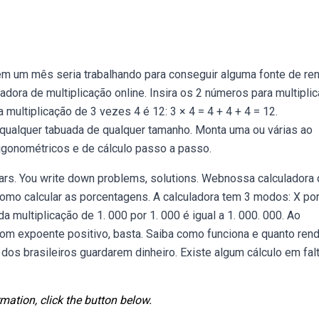
em um mês seria trabalhando para conseguir alguma fonte de re
dora de multiplicação online. Insira os 2 números para multiplic
 multiplicação de 3 vezes 4 é 12: 3 × 4 = 4 + 4 + 4 = 12.
qualquer tabuada de qualquer tamanho. Monta uma ou várias ao
gonométricos e de cálculo passo a passo.
rs. You write down problems, solutions. Webnossa calculadora
mo calcular as porcentagens. A calculadora tem 3 modos: X po
a multiplicação de 1. 000 por 1. 000 é igual a 1. 000. 000. Ao
com expoente positivo, basta. Saiba como funciona e quanto rend
os brasileiros guardarem dinheiro. Existe algum cálculo em fal
mation, click the button below.