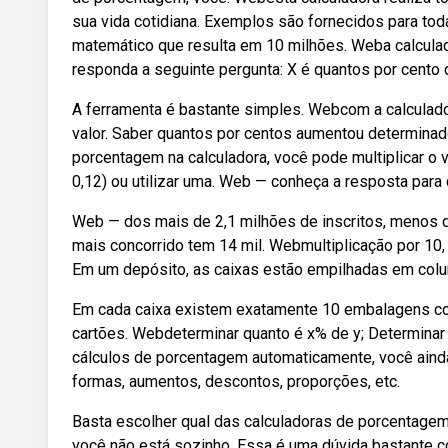
sua vida cotidiana. Exemplos são fornecidos para to
matemático que resulta em 10 milhões. Weba calcula
responda a seguinte pergunta: X é quantos por cento 
A ferramenta é bastante simples. Webcom a calculad
valor. Saber quantos por centos aumentou determina
porcentagem na calculadora, você pode multiplicar o 
0,12) ou utilizar uma. Web — conheça a resposta para
Web — dos mais de 2,1 milhões de inscritos, menos 
mais concorrido tem 14 mil. Webmultiplicação por 10, 1
Em um depósito, as caixas estão empilhadas em col
Em cada caixa existem exatamente 10 embalagens co
cartões. Webdeterminar quanto é x% de y; Determinar 
cálculos de porcentagem automaticamente, você ainda
formas, aumentos, descontos, proporções, etc.
Basta escolher qual das calculadoras de porcentagem
você não está sozinho. Essa é uma dúvida bastante 