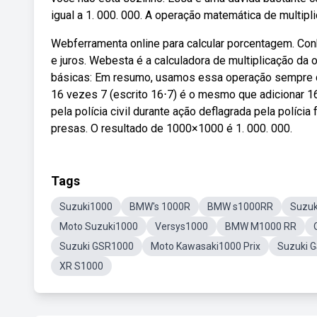
igual a 1. 000. 000. A operação matemática de multipl
Webferramenta online para calcular porcentagem. Conh
e juros. Webesta é a calculadora de multiplicação d
básicas: Em resumo, usamos essa operação sempre 
16 vezes 7 (escrito 16⋅7) é o mesmo que adicionar 1
pela polícia civil durante ação deflagrada pela políci
presas. O resultado de 1000×1000 é 1. 000. 000.
Tags
Suzuki1000
BMW's 1000R
BMW s1000RR
Suzuk
Moto Suzuki1000
Versys1000
BMW M1000 RR
Suzuki GSR1000
Moto Kawasaki1000 Prix
Suzuki 
XR S1000