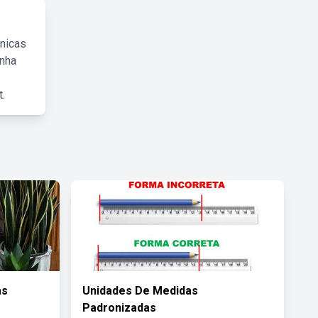
cnicas
inha
.
as
Unidades De Medidas
Padronizadas