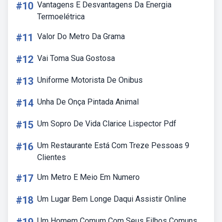
#10
Vantagens E Desvantagens Da Energia
Termoelétrica
#11
Valor Do Metro Da Grama
#12
Vai Toma Sua Gostosa
#13
Uniforme Motorista De Onibus
#14
Unha De Onça Pintada Animal
#15
Um Sopro De Vida Clarice Lispector Pdf
#16
Um Restaurante Está Com Treze Pessoas 9
Clientes
#17
Um Metro E Meio Em Numero
#18
Um Lugar Bem Longe Daqui Assistir Online
Um Homem Comum Com Seus Filhos Comuns