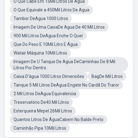
O Que Cabe Em 15Mil Litros De Agua
O Que Equivale a 450Mil Litros De Agua
Tambor DeAgua 1000 Litros
Imagem De Uma CaixaDe Agua De 40 Mil Litros
900 Mil Litros DeAgua Enche O Quer
Que Do Peso E 10Mil Litro E Água
Watair Máquina 10Mil Litros
Imagem De U Tanque De Agua DeCaminhao De 8 Mil
Litros Por Dentro
Caixa D'água 1000 Litros Dimensões
BagDe Mil Litros
Tanque 5 Mil Litros DeAgua Engate No Cardã Do Traror
2 Mil Litros DeAgua Equivalencia
Treservatório De40 Mil Litros
Esterqueira Mepel 26Mil Litros
Quantos Litros De ÁguaCabem No Balde Preto
Caminhão Pipa 10Mil Litros