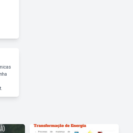
cnicas
inha
.