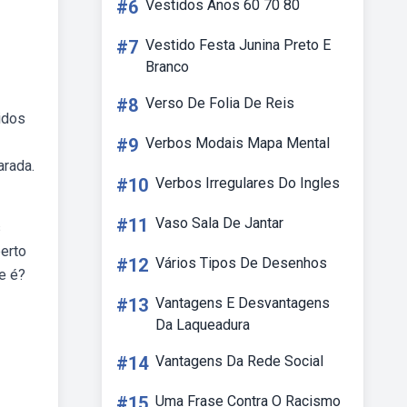
#6
Vestidos Anos 60 70 80
#7
Vestido Festa Junina Preto E
Branco
#8
Verso De Folia De Reis
idos
#9
Verbos Modais Mapa Mental
arada.
#10
Verbos Irregulares Do Ingles
#11
Vaso Sala De Jantar
s
erto
#12
Vários Tipos De Desenhos
e é?
#13
Vantagens E Desvantagens
Da Laqueadura
#14
Vantagens Da Rede Social
#15
Uma Frase Contra O Racismo