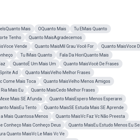
elsQuanto Mais
OQuanto Mais
Tu EMais Quanto
orte Tenho
Quanto MaisAgradecemos
isVoce Vende
Quanto MaisMil Grau Você For
Quanto MaisVoce 
onheço
Tu IMais Quanto
Fala Da HioriQuanto Mais
Faz
QuantoÉ Um Mais Um
Quanto MaisVocê De Frases
Sprite Ad
Quanto MaisVelho Melhor Frases
c Come Mais Toca
Quanto MaisVelho Menos Amigos
Ria Mais Eu
Quanto MaisCedo Melhor Frases
Mexe Mais SE Afunda
Quanto MaisEspero Menos Esperarei
anto MaisEu Tento
Quanto MaisSE Estuda Mais SE Aprende
 a Mais Quantosa Menos
Quanto MaisVc Faz Vc Não Preesta
e Conheço Mais Conheço Deus
Quanto MaisEu Estudo Menos Eu Se
tura Quanto MaisVc Le Mais Vc Ve