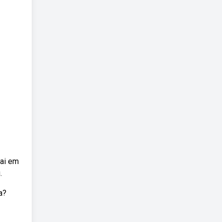
cai em
.
a?