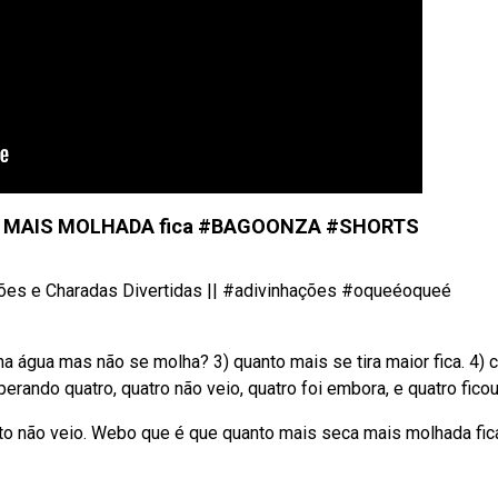
CA, MAIS MOLHADA fica #BAGOONZA #SHORTS
ções e Charadas Divertidas || #adivinhações #oqueéoqueé
a água mas não se molha? 3) quanto mais se tira maior fica. 4) 
rando quatro, quatro não veio, quatro foi embora, e quatro ficou
to não veio. Webo que é que quanto mais seca mais molhada fic