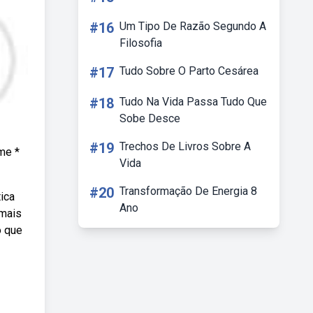
#16
Um Tipo De Razão Segundo A
Filosofia
#17
Tudo Sobre O Parto Cesárea
#18
Tudo Na Vida Passa Tudo Que
Sobe Desce
#19
Trechos De Livros Sobre A
me *
Vida
#20
Transformação De Energia 8
ica
Ano
 mais
o que