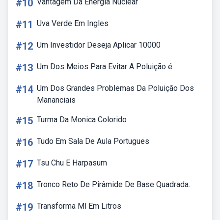
#10
Vantagem Da Energia Nuclear
#11
Uva Verde Em Ingles
#12
Um Investidor Deseja Aplicar 10000
#13
Um Dos Meios Para Evitar A Poluição é
#14
Um Dos Grandes Problemas Da Poluição Dos
Mananciais
#15
Turma Da Monica Colorido
#16
Tudo Em Sala De Aula Portugues
#17
Tsu Chu E Harpasum
#18
Tronco Reto De Pirâmide De Base Quadrada.
#19
Transforma Ml Em Litros