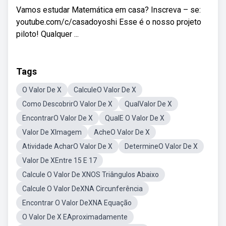
Vamos estudar Matemática em casa? Inscreva – se:
youtube.com/c/casadoyoshi Esse é o nosso projeto
piloto! Qualquer ...
Tags
O Valor De X
CalculeO Valor De X
Como DescobrirO Valor De X
QualValor De X
EncontrarO Valor De X
QualE O Valor De X
Valor De XImagem
AcheO Valor De X
Atividade AcharO Valor De X
DetermineO Valor De X
Valor De XEntre 15 E 17
Calcule O Valor De XNOS Triângulos Abaixo
Calcule O Valor DeXNA Circunferência
Encontrar O Valor DeXNA Equação
O Valor De X EAproximadamente