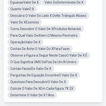
EguacaoValor De X
Valor DoDeterminate De X
Quanto ValeO X
Descubra O Valor Do Lado X DoNo Triângulo Abaixo
Valor De XExericios
Como Descobrir O Valor De XProdutos Notaveis
Para Qual Valor DeXtem O Mesmo Perimetro
OperaçãoValor De X
Contas De Ache O Valor Do XPara Fazer
Observe a Figura a Seguir Neste CasoO Valor De X É
O Que Significa UMX DePois De Um N Umero
Contas FaceisDo Valor De X
Perguntas De Equação EncontreO Valor De X
Questoes Para DescubrirO Valor De X
Colcule O Valor De XEm Cada Figura 7X 2X
Determine O Valor De X7 Ano