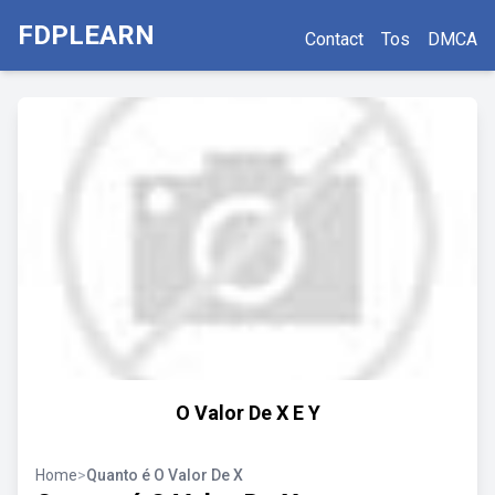
FDPLEARN
Contact
Tos
DMCA
O Valor De X E Y
Home
>
Quanto é O Valor De X