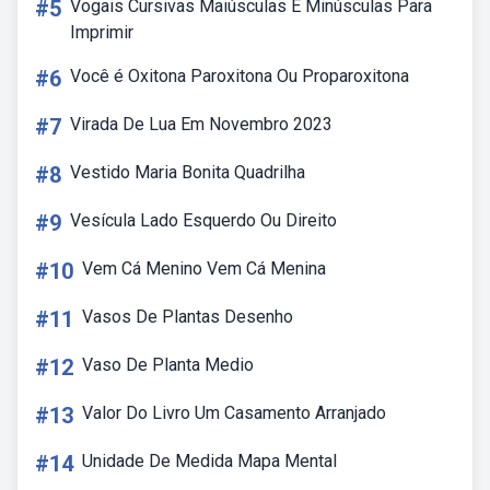
#5
Vogais Cursivas Maiúsculas E Minúsculas Para
Imprimir
#6
Você é Oxitona Paroxitona Ou Proparoxitona
#7
Virada De Lua Em Novembro 2023
#8
Vestido Maria Bonita Quadrilha
#9
Vesícula Lado Esquerdo Ou Direito
#10
Vem Cá Menino Vem Cá Menina
#11
Vasos De Plantas Desenho
#12
Vaso De Planta Medio
#13
Valor Do Livro Um Casamento Arranjado
#14
Unidade De Medida Mapa Mental