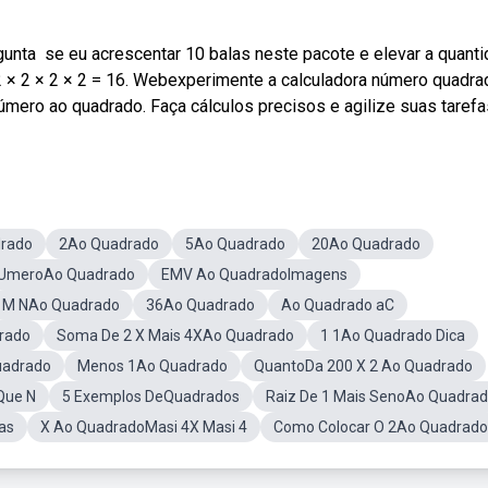
unta ️ se eu acrescentar 10 balas neste pacote e elevar a quant
= 2 × 2 × 2 × 2 = 16. Webexperimente a calculadora número quadra
mero ao quadrado. Faça cálculos precisos e agilize suas tarefa
rado
2Ao Quadrado
5Ao Quadrado
20Ao Quadrado
 UmeroAo Quadrado
EMV Ao QuadradoImagens
M NAo Quadrado
36Ao Quadrado
Ao Quadrado aC
rado
Soma De 2 X Mais 4XAo Quadrado
1 1Ao Quadrado Dica
uadrado
Menos 1Ao Quadrado
QuantoDa 200 X 2 Ao Quadrado
Que N
5 Exemplos DeQuadrados
Raiz De 1 Mais SenoAo Quadra
as
X Ao QuadradoMasi 4X Masi 4
Como Colocar O 2Ao Quadrado