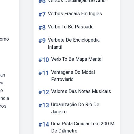
#6
Versos Declaração De Amor
#7
Verbos Frasais Em Ingles
#8
Verbo To Be Passado
 como
#9
Verbete De Enciclopédia
Infantil
#10
Verb To Be Mapa Mental
#11
Vantagens Do Modal
san
Ferroviario
u.
te
#12
Valores Das Notas Musicais
ência
#13
Urbanização Do Rio De
ros
Janeiro
#14
Uma Pista Circular Tem 200 M
De Diâmetro