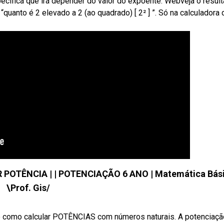
ecífica que irá depender do valor do expoente. Webveja o resul
quanto é 2 elevado a 2 (ao quadrado) [ 2² ] ”. Só na calculadora 
POTÊNCIA | | POTENCIAÇÃO 6 ANO | Matemática Bás
\Prof. Gis/
mo calcular POTÊNCIAS com números naturais. A potenciaçã