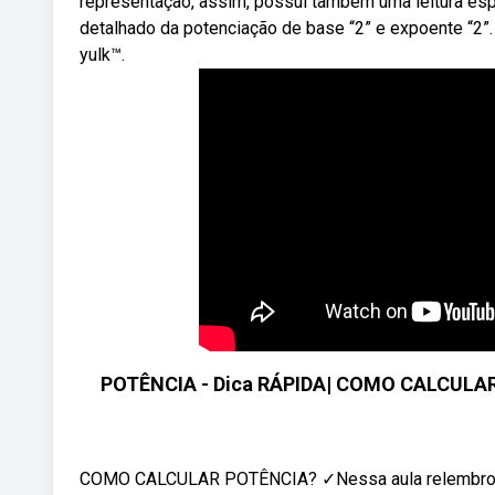
representação, assim, possui também uma leitura esp
detalhado da potenciação de base “2” e expoente “2”. “
yulk™.
POTÊNCIA - Dica RÁPIDA| COMO CALCULAR 
COMO CALCULAR POTÊNCIA? ✓Nessa aula relembro co