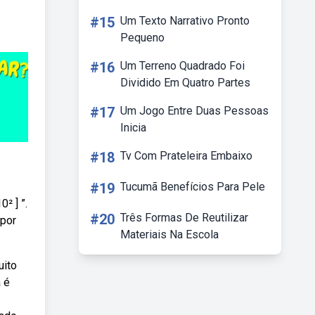
#15
Um Texto Narrativo Pronto
Pequeno
#16
Um Terreno Quadrado Foi
Dividido Em Quatro Partes
#17
Um Jogo Entre Duas Pessoas
Inicia
#18
Tv Com Prateleira Embaixo
#19
Tucumã Benefícios Para Pele
² ] ”.
#20
Três Formas De Reutilizar
 por
Materiais Na Escola
uito
 é