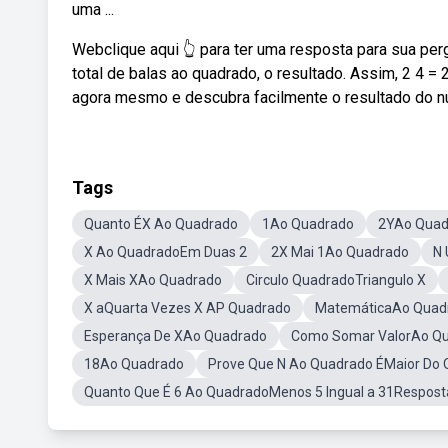
uma ...
Webclique aqui 👆 para ter uma resposta para sua perg
total de balas ao quadrado, o resultado. Assim, 2 4 
agora mesmo e descubra facilmente o resultado do nú
Tags
Quanto ÉX Ao Quadrado
1Ao Quadrado
2YAo Quad
X Ao QuadradoEm Duas 2
2X Mai 1Ao Quadrado
N
X Mais XAo Quadrado
Circulo QuadradoTriangulo X
X aQuarta Vezes X AP Quadrado
MatemáticaAo Quad
Esperança De XAo Quadrado
Como Somar ValorAo Q
18Ao Quadrado
Prove Que N Ao Quadrado ÉMaior Do 
Quanto Que É 6 Ao QuadradoMenos 5 Ingual a 31Respost