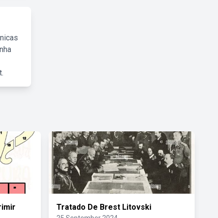
cnicas
inha
.
imir
Tratado De Brest Litovski