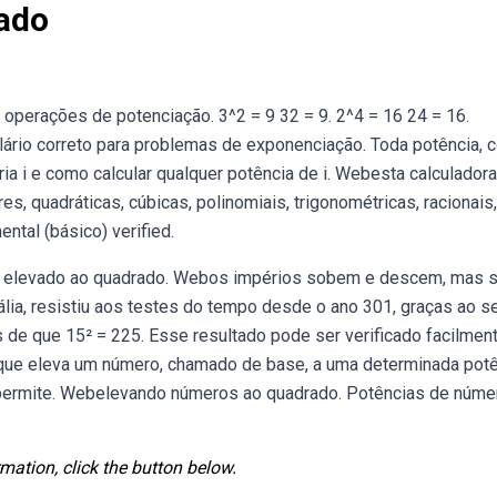
ado
 operações de potenciação. 3^2 = 9 32 = 9. 2^4 = 16 24 = 16.
ário correto para problemas de exponenciação. Toda potência,
ia i e como calcular qualquer potência de i. Webesta calculadora
, quadráticas, cúbicas, polinomiais, trigonométricas, racionais,
ental (básico) verified.
é 8 elevado ao quadrado. Webos impérios sobem e descem, mas 
lia, resistiu aos testes do tempo desde o ano 301, graças ao se
 de que 15² = 225. Esse resultado pode ser verificado facilmen
que eleva um número, chamado de base, a uma determinada pot
 permite. Webelevando números ao quadrado. Potências de núme
mation, click the button below.