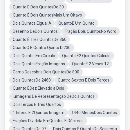
Quanto E Dois QuintosDe 30
Quanto É Dois QuintosMais Um Oitavo
Dois Quintos ÉIgual A
QuantoE Um Quinto
Desenho DeDois Quintos
Fração Dois QuintosNo Word
Quanto É Três QuintosDe 360
QuantoQ E Quatro Quinto D 230
Dois QuintosEm Circulo
Quanto É2 Quintos Calculo
Dois QuintosFração Imagens
QuantoE 2 Veses 12
Como Descobris Dois QuintosDe 800
Dois QuintosDe 2460
Quatro Sextos E Dois Terços
Quanto ÉDez Elevado a Dois
Iumagens De Representação DeDois Quintos
DoisTerços E Tres Quartos
1 Inteiro E 2Quintos Imagem
1440 MenosDois Quintos
Frações Dividida EmQuintos E Décimos
Dois QuintosDe 97
Dois Quintos É QuantoDe Sessenta