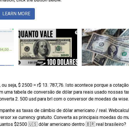
LEARN MORE
ou seja, $ 2500 = r$ 13. 787,76. Isto acontece porque a cotação
m uma tabela de conversão de dólar para reais usado nossas ta
onverta 2. 500 usd para brl com o conversor de moedas da wise.
mpanhe as taxas de câmbio de dólar americano / real. Webcalcu
sor xe currency gratuito. Converta as principais moedas do m
ntos $2500 🇺🇸 dólar americano dentro 🇧🇷 real brasileiro?