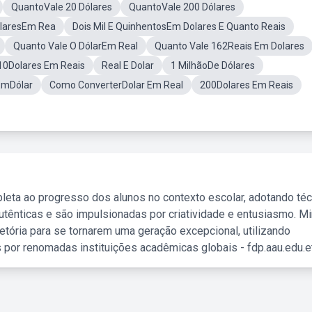
QuantoVale 20 Dólares
QuantoVale 200 Dólares
laresEm Rea
Dois Mil E QuinhentosEm Dolares E Quanto Reais
Quanto Vale O DólarEm Real
Quanto Vale 162Reais Em Dolares
10Dolares Em Reais
Real E Dolar
1 MilhãoDe Dólares
EmDólar
Como ConverterDolar Em Real
200Dolares Em Reais
leta ao progresso dos alunos no contexto escolar, adotando té
tênticas e são impulsionadas por criatividade e entusiasmo. M
etória para se tornarem uma geração excepcional, utilizando
 por renomadas instituições acadêmicas globais - fdp.aau.edu.et