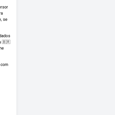
ersor
ra
e, se
 dados
u 🇧🇷
the
l com