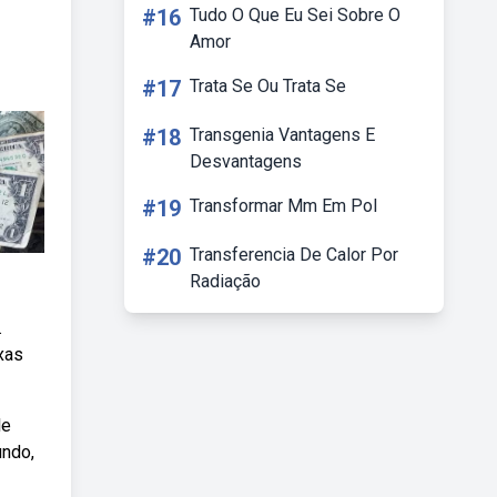
#16
Tudo O Que Eu Sei Sobre O
Amor
#17
Trata Se Ou Trata Se
#18
Transgenia Vantagens E
Desvantagens
#19
Transformar Mm Em Pol
#20
Transferencia De Calor Por
Radiação
.
xas
le
undo,