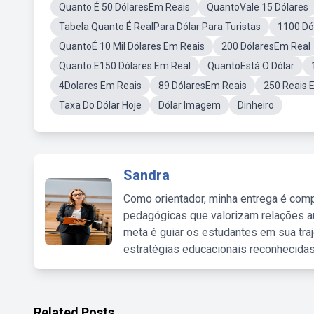
Quanto É 50 DólaresEm Reais
QuantoVale 15 Dólares
Tabela Quanto É RealPara Dólar Para Turistas
1100 Dó
QuantoÉ 10 Mil Dólares Em Reais
200 DólaresEm Real
Quanto E150 Dólares Em Real
QuantoEstá O Dólar
4Dolares Em Reais
89 DólaresEm Reais
250 Reais 
Taxa Do Dólar Hoje
Dólar Imagem
Dinheiro
Sandra
Como orientador, minha entrega é comp
pedagógicas que valorizam relações au
meta é guiar os estudantes em sua traj
estratégias educacionais reconhecidas
Related Posts