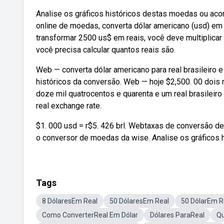
Analise os gráficos históricos destas moedas ou aco
online de moedas, converta dólar americano (usd) em r
transformar 2500 us$ em reais, você deve multiplicar 2
você precisa calcular quantos reais são.
Web — converta dólar americano para real brasileiro 
históricos da conversão. Web — hoje $2,500. 00 dois m
doze mil quatrocentos e quarenta e um real brasileiro 7
real exchange rate.
$1. 000 usd = r$5. 426 brl. Webtaxas de conversão de 
o conversor de moedas da wise. Analise os gráficos h
Tags
8 DólaresEm Real
50 DólaresEm Real
50 DólarEm R
Como ConverterReal Em Dólar
Dólares ParaReal
Qu