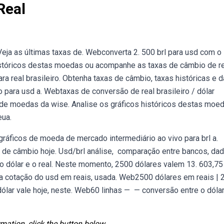
Real
 Veja as últimas taxas de. Webconverta 2. 500 brl para usd com o
istóricos destas moedas ou acompanhe as taxas de câmbio de r
ara real brasileiro. Obtenha taxas de câmbio, taxas históricas e 
 para usd a. Webtaxas de conversão de real brasileiro / dólar
 de moedas da wise. Analise os gráficos históricos destas moe
eua.
gráficos de moeda de mercado intermediário ao vivo para brl a.
a de câmbio hoje. Usd/brl análise, ️ comparação entre bancos, da
 dólar e o real. Neste momento, 2500 dólares valem 13. 603,75 
e a cotação do usd em reais, usada. Web2500 dólares em reais |
 dólar vale hoje, neste. Web60 linhas — — conversão entre o dólar
mation, click the button below.