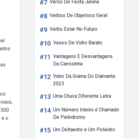
#7
Verso De Festa Junina
#8
Verbos De Objetivos Geral
#9
Verbo Estar No Futuro
eal
#10
Vasos De Vidro Barato
dados
#11
Vantagens E Desvantagens
Da Camisinha
das
#12
Valor Da Grama Do Diamante
2023
dos
#13
Uma Chuva Diferente Letra
reais,
#14
Um Número Inteiro é Chamado
 2500
De Palíndromo
 e o
#15
Um Deltaedro é Um Poliedro