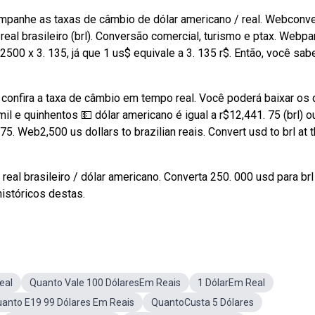
mpanhe as taxas de câmbio de dólar americano / real. Webconv
eal brasileiro (brl). Conversão comercial, turismo e ptax. Webpa
500 x 3. 135, já que 1 us$ equivale a 3. 135 r$. Então, você sab
e confira a taxa de câmbio em tempo real. Você poderá baixar os
il e quinhentos 💵 dólar americano é igual a r$12,441. 75 (brl) o
5. Web2,500 us dollars to brazilian reais. Convert usd to brl at 
real brasileiro / dólar americano. Converta 250. 000 usd para br
istóricos destas.
eal
Quanto Vale 100 DólaresEm Reais
1 DólarEm Real
anto E19 99 Dólares Em Reais
QuantoCusta 5 Dólares