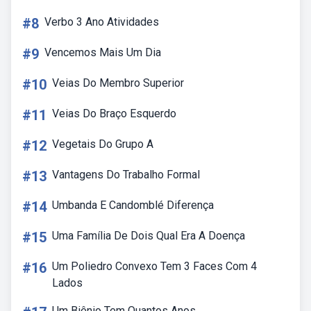
#8
Verbo 3 Ano Atividades
#9
Vencemos Mais Um Dia
#10
Veias Do Membro Superior
#11
Veias Do Braço Esquerdo
#12
Vegetais Do Grupo A
#13
Vantagens Do Trabalho Formal
#14
Umbanda E Candomblé Diferença
#15
Uma Família De Dois Qual Era A Doença
#16
Um Poliedro Convexo Tem 3 Faces Com 4
Lados
Um Biênio Tem Quantos Anos