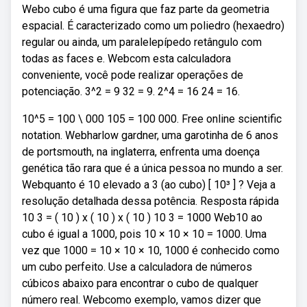
Webo cubo é uma figura que faz parte da geometria
espacial. É caracterizado como um poliedro (hexaedro)
regular ou ainda, um paralelepípedo retângulo com
todas as faces e. Webcom esta calculadora
conveniente, você pode realizar operações de
potenciação. 3^2 = 9 32 = 9. 2^4 = 16 24 = 16.
10^5 = 100 \ 000 105 = 100 000. Free online scientific
notation. Webharlow gardner, uma garotinha de 6 anos
de portsmouth, na inglaterra, enfrenta uma doença
genética tão rara que é a única pessoa no mundo a ser.
Webquanto é 10 elevado a 3 (ao cubo) [ 10³ ] ? Veja a
resolução detalhada dessa potência. Resposta rápida
10 3 = ( 10 ) x ( 10 ) x ( 10 ) 10 3 = 1000 Web10 ao
cubo é igual a 1000, pois 10 × 10 × 10 = 1000. Uma
vez que 1000 = 10 × 10 × 10, 1000 é conhecido como
um cubo perfeito. Use a calculadora de números
cúbicos abaixo para encontrar o cubo de qualquer
número real. Webcomo exemplo, vamos dizer que