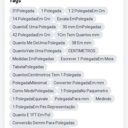
Tags
01Polegada
1 Polegada
1 2 PolegadaEm Cm
14 PolegadasEm Cm
Escala EmPolegada
QuantoÉ Uma Polegada
30 mm EmPolegadas
42 PolegadasEm Cm
1Cm Tem Quantos mm
Quanto Me DeUma Polegada
38 Em mm
QuantoVale Uma Polegada
CENTIMETROS
Medidas EmPolegadas
Escrever 1 PolegadaEm Meia
TabelaPolegadas
QuantosCentímetros Tem 1 Polegada
PolegadaMilesimal
Converter PolegadaEm mm
Como MedirPolegadas
1 PolegadaNo Paquimetro
1 PolegadaEquivale
PolegadaPara mm
Medindo
1 PolegadaEm Pés Representação
Quanto E 1FT Em Pol
Conversão Demm Para Polegadas