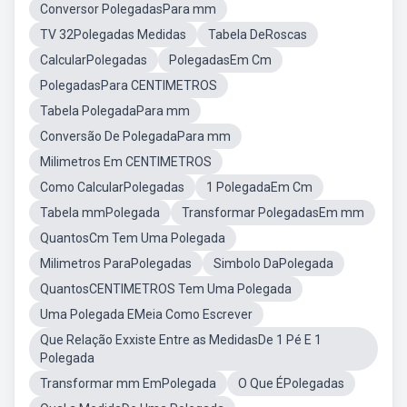
Conversor PolegadasPara mm
TV 32Polegadas Medidas
Tabela DeRoscas
CalcularPolegadas
PolegadasEm Cm
PolegadasPara CENTIMETROS
Tabela PolegadaPara mm
Conversão De PolegadaPara mm
Milimetros Em CENTIMETROS
Como CalcularPolegadas
1 PolegadaEm Cm
Tabela mmPolegada
Transformar PolegadasEm mm
QuantosCm Tem Uma Polegada
Milimetros ParaPolegadas
Simbolo DaPolegada
QuantosCENTIMETROS Tem Uma Polegada
Uma Polegada EMeia Como Escrever
Que Relação Exxiste Entre as MedidasDe 1 Pé E 1
Polegada
Transformar mm EmPolegada
O Que ÉPolegadas