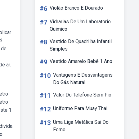
#6
Violão Branco E Dourado
#7
Vidrarias De Um Laboratorio
Quimico
plicar
é
#8
Vestido De Quadrilha Infantil
 de
Simples
.
#9
Vestido Amarelo Bebê 1 Ano
e ar.
#10
Vantagens E Desvantagens
Do Gás Natural
etro
#11
Valor Do Telefone Sem Fio
etro
#12
Uniforme Para Muay Thai
ste 1
#13
Uma Liga Metálica Sai Do
divida
Forno
ro