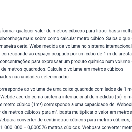
ormar qualquer valor de metros cúbicos para litros, basta multi
 Webconheça mais sobre como calcular metro cúbico. Saiba o que 
maneira certa. Weba medida de volume no sistema internacional
 3 corresponde ao espaço ocupado por um cubo de 1 m de aresta
 concentrações para expressar um produto químico num volume d
a de metros quadrados. Calcule o volume em metros cúbicos
onados nas unidades selecionadas.
rresponde ao volume de uma caixa quadrada com lados de 1 m
 Webde acordo como sistema internacional de medidas (si), o m
m metro cúbico (1m³) corresponde a uma capacidade de. Webexi
r de metros cúbicos para m³, basta multiplicar o valor em metros
Webpara converter de centímetros cúbicos para metros cúbicos, 
s/1. 000. 000 = 0,000576 metros cúbicos. Webpara converter met