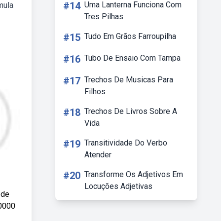
#14
Uma Lanterna Funciona Com
mula
Tres Pilhas
#15
Tudo Em Grãos Farroupilha
#16
Tubo De Ensaio Com Tampa
#17
Trechos De Musicas Para
Filhos
#18
Trechos De Livros Sobre A
Vida
#19
Transitividade Do Verbo
Atender
#20
Transforme Os Adjetivos Em
Locuções Adjetivas
 de
00000