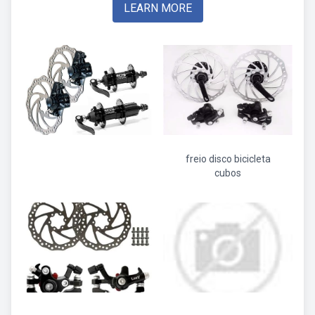
LEARN MORE
freio disco bicicleta
cubos