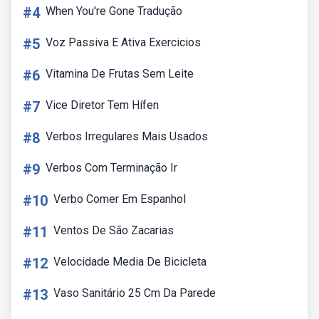
#4
When You're Gone Tradução
#5
Voz Passiva E Ativa Exercicios
#6
Vitamina De Frutas Sem Leite
#7
Vice Diretor Tem Hífen
#8
Verbos Irregulares Mais Usados
#9
Verbos Com Terminação Ir
#10
Verbo Comer Em Espanhol
#11
Ventos De São Zacarias
#12
Velocidade Media De Bicicleta
#13
Vaso Sanitário 25 Cm Da Parede