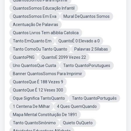
QuantosSomos Para Imprimir
QuantosSomos Educação Infantil
QuantosSomos Em Eva
Mural DeQuantos Somos
Acentuação De Palavras
Quantos Livros Tem aBiblia Catolica
Tanto EmQuanto Em
QuantoÉ 0 Elevado a 0
Tanto ComoOu Tanto Quanto
Palavras 2 Sílabas
QuantoPNG
QuantoE 2099 Vezes 22
Uno QuantosQue Custa
Tanto QuantoPorutugues
Banner QuantosSomos Para Imprimir
QuantosQue É 188 Vezes 9
QuantoQue É 12 Veses 300
Oque Significa TantoQuanto
Tanto QuantoPortuguês
1 Centena De Milhar
4 Ques QuemQuando
Mapa Mental Constituição De 1891
Tanto QuantoSinônimo
Quieto OuQueto