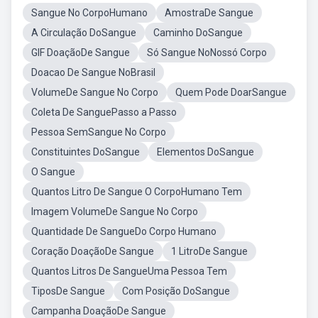
Sangue No CorpoHumano
AmostraDe Sangue
A Circulação DoSangue
Caminho DoSangue
GIF DoaçãoDe Sangue
Só Sangue NoNossó Corpo
Doacao De Sangue NoBrasil
VolumeDe Sangue No Corpo
Quem Pode DoarSangue
Coleta De SanguePasso a Passo
Pessoa SemSangue No Corpo
Constituintes DoSangue
Elementos DoSangue
O Sangue
Quantos Litro De Sangue O CorpoHumano Tem
Imagem VolumeDe Sangue No Corpo
Quantidade De SangueDo Corpo Humano
Coração DoaçãoDe Sangue
1 LitroDe Sangue
Quantos Litros De SangueUma Pessoa Tem
TiposDe Sangue
Com Posição DoSangue
Campanha DoaçãoDe Sangue