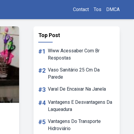
Contact
Tos
DMCA
Top Post
#1
Www Acessaber Com Br
Respostas
#2
Vaso Sanitário 25 Cm Da
Parede
#3
Varal De Encaixar Na Janela
#4
Vantagens E Desvantagens Da
Laqueadura
#5
Vantagens Do Transporte
Hidroviário