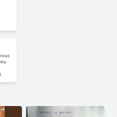
cnicas
inha
.