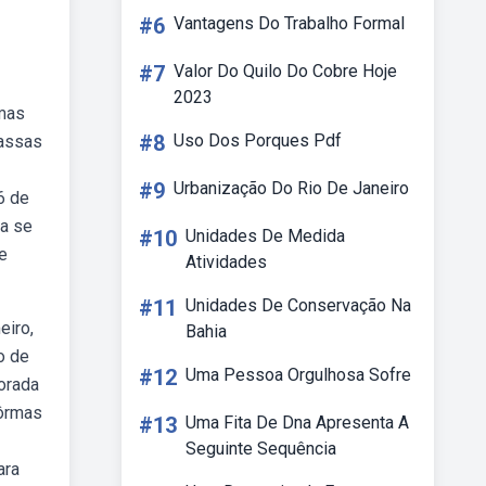
#6
Vantagens Do Trabalho Formal
#7
Valor Do Quilo Do Cobre Hoje
2023
rmas
#8
Uso Dos Porques Pdf
Massas
#9
Urbanização Do Rio De Janeiro
6 de
ra se
#10
Unidades De Medida
e
Atividades
#11
Unidades De Conservação Na
eiro,
Bahia
o de
#12
Uma Pessoa Orgulhosa Sofre
orada
fôrmas
#13
Uma Fita De Dna Apresenta A
Seguinte Sequência
ara