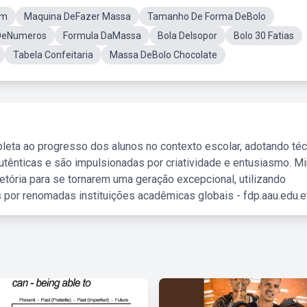
Cm
Maquina DeFazer Massa
Tamanho De Forma DeBolo
DeNumeros
Formula DaMassa
Bola DeIsopor
Bolo 30 Fatias
Tabela Confeitaria
Massa DeBolo Chocolate
leta ao progresso dos alunos no contexto escolar, adotando té
tênticas e são impulsionadas por criatividade e entusiasmo. M
etória para se tornarem uma geração excepcional, utilizando
 por renomadas instituições acadêmicas globais - fdp.aau.edu.et