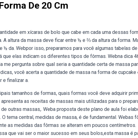
 Forma De 20 Cm
uantidade em xícaras de bolo que cabe em cada uma dessas fo
 A altura da massa deve ficar entre ½ e ⅔ da altura da forma. 
que ½ da. Webpor isso, preparamos para você algumas tabelas de
á que elas indicam os diferentes tipos de fôrmas. Webna dica 4
Ela me pergunta sobre qual seria a quantidade certa de massa pa
 dicas, você acerta a quantidade de massa na forma de cupcake 
e finalizar a.
ipais tamanhos de formas, quais formas você deve adquirir prim
apresenta as receitas de massas mais utilizadas para o prepar
 de outras massas,. Weba proposta deste plano de aula foi elab
l. O tema central, medidas de massa, é de fundamental. Webas 
cante as medidas das fôrmas se alteram em poucos centímetros.
ssa que vai ser o maior sucesso em seus bolos,esta massa é p