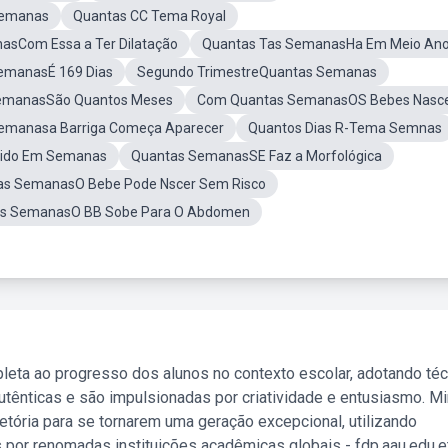
Semanas
Quantas CC Tema Royal
sCom Essa a Ter Dilatação
Quantas Tas SemanasHa Em Meio An
emanasÉ 169 Dias
Segundo TrimestreQuantas Semanas
emanasSão Quantos Meses
Com Quantas SemanasOS Bebes Nas
emanasa Barriga Começa Aparecer
Quantos Dias R-Tema Semnas
dido Em Semanas
Quantas SemanasSE Faz a Morfológica
as SemanasO Bebe Pode Nscer Sem Risco
s SemanasO BB Sobe Para O Abdomen
leta ao progresso dos alunos no contexto escolar, adotando té
tênticas e são impulsionadas por criatividade e entusiasmo. M
etória para se tornarem uma geração excepcional, utilizando
 por renomadas instituições acadêmicas globais - fdp.aau.edu.et