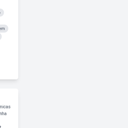
o
cem
cnicas
inha
.