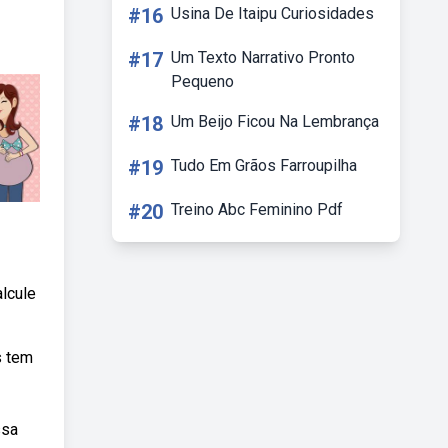
#16
Usina De Itaipu Curiosidades
#17
Um Texto Narrativo Pronto
Pequeno
#18
Um Beijo Ficou Na Lembrança
#19
Tudo Em Grãos Farroupilha
#20
Treino Abc Feminino Pdf
alcule
s tem
ssa