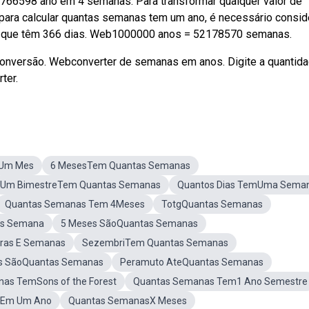
766598 ano em 4 semanas. Para transformar qualquer valor de
bpara calcular quantas semanas tem um ano, é necessário consid
s, que têm 366 dias. Web1000000 anos = 52178570 semanas.
 conversão. Webconverter de semanas em anos. Digite a quantid
ter.
mUm Mes
6 MesesTem Quantas Semanas
Um BimestreTem Quantas Semanas
Quantos Dias TemUma Sema
Quantas Semanas Tem 4Meses
TotgQuantas Semanas
as Semana
5 Meses SãoQuantas Semanas
ras E Semanas
SezembriTem Quantas Semanas
s SãoQuantas Semanas
Peramuto AteQuantas Semanas
as TemSons of the Forest
Quantas Semanas Tem1 Ano Semestre
mEm Um Ano
Quantas SemanasX Meses