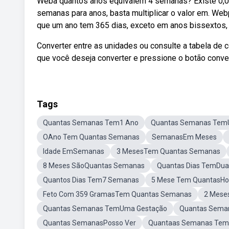
Weba quantos anos equivalem 4 semanas? Existe 0,0
semanas para anos, basta multiplicar o valor em. We
que um ano tem 365 dias, exceto em anos bissexto
Converter entre as unidades ou consulte a tabela de
que você deseja converter e pressione o botão conver
Tags
Quantas Semanas Tem1 Ano
Quantas Semanas Te
OAno Tem Quantas Semanas
SemanasEm Meses
Idade EmSemanas
3 MesesTem Quantas Semanas
8 Meses SãoQuantas Semanas
Quantas Dias TemDu
Quantos Dias Tem7 Semanas
5 Mese Tem QuantasHo
Feto Com 359 GramasTem Quantas Semanas
2 Mese
Quantas Semanas TemUma Gestação
Quantas Seman
Quantas SemanasPosso Ver
Quantaas Semanas Te