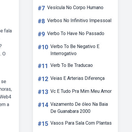
#7
Vesícula No Corpo Humano
#8
Verbos No Infinitivo Impessoal
e fala
#9
Verbo To Have No Passado
o
?
#10
Verbo To Be Negativo E
Interrogativo
. O
#11
Verb To Be Traducao
#12
Veias E Arterias Diferença
 se
horas,
#13
Vc E Tudo Pra Mim Meu Amor
. Web4
#14
Vazamento De óleo Na Baia
em a
De Guanabara 2000
#15
Vasos Para Sala Com Plantas