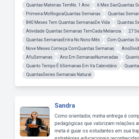
Quantas Materias TemNo. 1 Ano
6 Mes SaoQuantas 
Primeira MofilogicaQuantas Semanas
Quantas Semana
840 Meses Tem Quantas SemanasDe Vida
Quantas S
Atividade Quantas Semanas TemCada Melancia
27 S
Quantas SemanasEntra No Nono Mês
Com Quantas S
Nove Meses Começa ComQuantas Semanas
AnoDivi
AfuSemanas
Ano Em SemanasNumeradas
Quant
Quanto Tempo É 6Semanas Em Va Calendário
Quanta
QuantasSeries Semanais Natural
Sandra
Como orientador, minha entrega é comp
pedagógicas que valorizam relações au
meta é guiar os estudantes em sua traj
estratégias educacionais reconhecidas