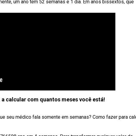
nte, um ano tem 52 semanas e 1 dia. Em anos bissextos, que
a calcular com quantos meses você está!
ue seu médico fala somente em semanas? Como fazer para calc